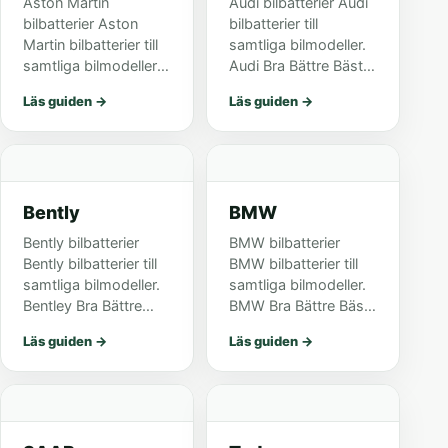
Aston Martin
Audi bilbatterier Audi
bilbatterier Aston
bilbatterier till
Martin bilbatterier till
samtliga bilmodeller.
samtliga bilmodeller.
Audi Bra Bättre Bäst
Aston Martin Bra
A1 (8X1, 8XA) 1,2
Läs guiden
→
Läs guiden
→
Bättre Bäst Cygnet
TFSI Start/Stop**
1,4 Start/Stop (03.11-)
(05.10-) S5A05 A1
S5A05 DB7 3,2
(8X1, 8XA) 1,4 TFSI
(01.94-) S4008
Start/Stop** (05.10-)
S5008 S5A08 DB7
S5A08 S...
Bently
BMW
5,9...
Bently bilbatterier
BMW bilbatterier
Bently bilbatterier till
BMW bilbatterier till
samtliga bilmodeller.
samtliga bilmodeller.
Bentley Bra Bättre
BMW Bra Bättre Bäst
Bäst Arnage I, II 4,4-
i3 (125 kW, +25 kW
Läs guiden
→
Läs guiden
→
6,8 (04.98-10.09)
Range Extender)
S4027 Azure I, II 6,7-
(01.13-) M6 018 Mini
6,8 (09.95-) S4027
One, Cabriolet,
Continental 6,0-
Cooper D (03.01-)
6,75...
S4008 S5008 S5A0...