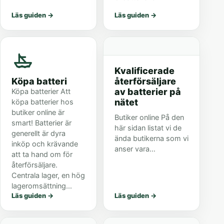
är TUDORS första
Standard och håller
Läs guiden
→
Läs guiden
→
serie i sitt bilbatteri
därmed högre kvalité
sortiment och
än Standard
klassas som Bra bil...
bilbatterier.
Batteriserien Technica
är TUDORS andra
Kvalificerade
serie i sitt...
Köpa batteri
återförsäljare
av batterier på
Köpa batterier Att
nätet
köpa batterier hos
butiker online är
Butiker online På den
smart! Batterier är
här sidan listat vi de
generellt är dyra
ända butikerna som vi
inköp och krävande
anser vara
att ta hand om för
kvalificerade nog att
återförsäljare.
sälja batterier på
Centrala lager, en hög
nätet. Välj och vraka
lageromsättning...
bland ett stort
Läs guiden
→
Läs guiden
→
sortiment av
produkter, både a...