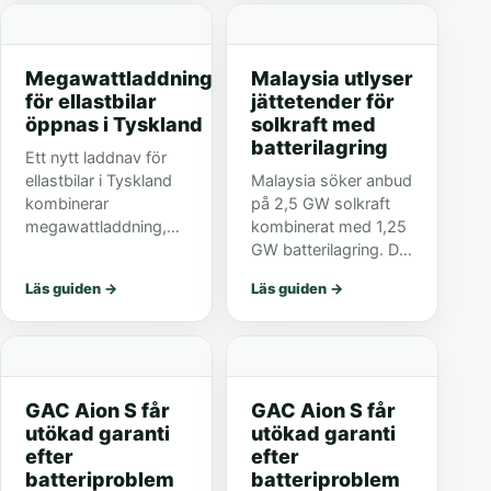
eActros 600.
inte berörs.
Megawattladdning
Malaysia utlyser
för ellastbilar
jättetender för
öppnas i Tyskland
solkraft med
batterilagring
Ett nytt laddnav för
ellastbilar i Tyskland
Malaysia söker anbud
kombinerar
på 2,5 GW solkraft
megawattladdning,
kombinerat med 1,25
solpark och
GW batterilagring. Det
batterilager. Det visar
stärker trenden där
Läs guiden
→
Läs guiden
→
hur depåladdning kan
BESS byggs in direkt i
byggas ut i praktiken.
nya elnät och
solparker.
GAC Aion S får
GAC Aion S får
utökad garanti
utökad garanti
efter
efter
batteriproblem
batteriproblem