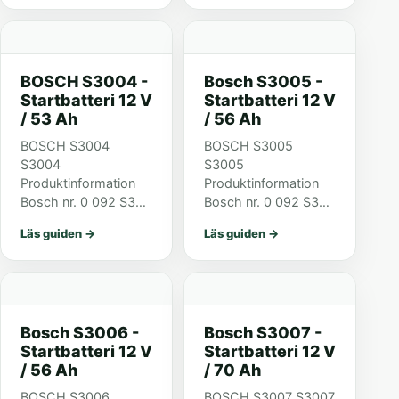
040 Teknisk
040 Teknisk
information Nominell
information Nominell
spänning 12 V
spänning 12 V
Nominell kapacitet 45
Nominell kapacitet 45
BOSCH S3004 -
Bosch S3005 -
A Kallstartström
A Kallstartström
Startbatteri 12 V
Startbatteri 12 V
(EN)...
(EN)...
/ 53 Ah
/ 56 Ah
BOSCH S3004
BOSCH S3005
S3004
S3005
Produktinformation
Produktinformation
Bosch nr. 0 092 S30
Bosch nr. 0 092 S30
040 Typ S3 Kort nr.
050 Typ S3 Kort nr.
Läs guiden
→
Läs guiden
→
S3 004 ETN 553 400
S3 005 ETN 556 400
047 Teknisk
048 Teknisk
information Nominell
information Nominell
spänning 12 V
spänning 12 V
Nominell kapacitet 53
Nominell kapacitet 56
Bosch S3006 -
Bosch S3007 -
A Kallstartström
A Kallstartström
Startbatteri 12 V
Startbatteri 12 V
(EN)...
(EN)...
/ 56 Ah
/ 70 Ah
BOSCH S3006
BOSCH S3007 S3007