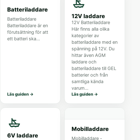
energikällor omva...
Batteriladdare
12V laddare
Batteriladdare
12V Batteriladdare
Batteriladdare är en
Här finns alla olika
förutsättning för att
kategorier av
ett batteri ska
batteriladdare med en
fungera. Att ett fel
spänning på 12V. Du
uppstår med batteriet
hittar även AGM
händer ofta och är
laddare och
den absolut
batteriladdare till GEL
vanligaste orsaken till
batterier och från
att det blir st...
samtliga kända
varum...
Läs guiden
→
Läs guiden
→
Mobilladdare
6V laddare
Mobilladdare -