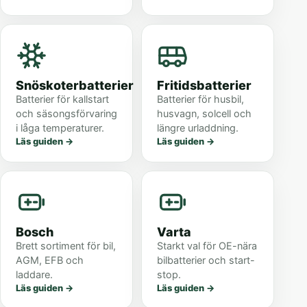
Snöskoterbatterier
Fritidsbatterier
Batterier för kallstart
Batterier för husbil,
och säsongsförvaring
husvagn, solcell och
i låga temperaturer.
längre urladdning.
Läs guiden
→
Läs guiden
→
Bosch
Varta
Brett sortiment för bil,
Starkt val för OE-nära
AGM, EFB och
bilbatterier och start-
laddare.
stop.
Läs guiden
→
Läs guiden
→