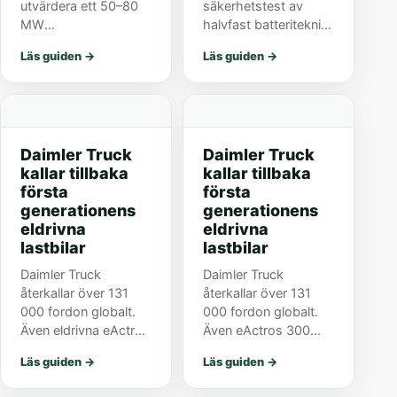
utvärdera ett 50–80
säkerhetstest av
MW
halvfast batteriteknik.
vanadinflödesbatteri
Fokus låg på
Läs guiden
→
Läs guiden
→
för alumina-
cellbeteende vid hög
raffinaderier i Western
belastning och
Australia. Projektet är
termisk spridning.
ännu inte beslutat.
Daimler Truck
Daimler Truck
kallar tillbaka
kallar tillbaka
första
första
generationens
generationens
eldrivna
eldrivna
lastbilar
lastbilar
Daimler Truck
Daimler Truck
återkallar över 131
återkallar över 131
000 fordon globalt.
000 fordon globalt.
Även eldrivna eActros
Även eActros 300
300 och 400 med
och 400 med AGM-
Läs guiden
→
Läs guiden
→
AGM-batterier
batterier omfattas,
omfattas, men inte
medan eActros 600