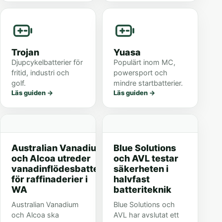
Trojan
Yuasa
Djupcykelbatterier för
Populärt inom MC,
fritid, industri och
powersport och
golf.
mindre startbatterier.
Läs guiden
→
Läs guiden
→
Australian Vanadium
Blue Solutions
och Alcoa utreder
och AVL testar
vanadinflödesbatteri
säkerheten i
för raffinaderier i
halvfast
WA
batteriteknik
Australian Vanadium
Blue Solutions och
och Alcoa ska
AVL har avslutat ett