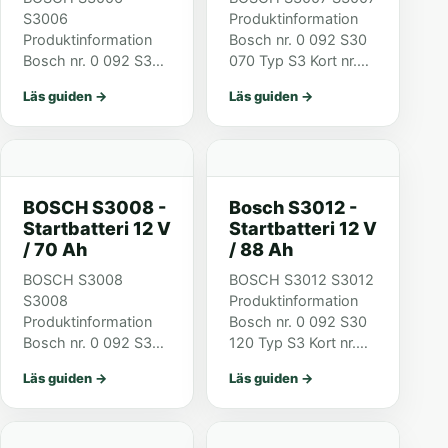
S3006
Produktinformation
Produktinformation
Bosch nr. 0 092 S30
Bosch nr. 0 092 S30
070 Typ S3 Kort nr.
060 Typ S3 Kort nr.
S3 007 ETN 570 144
Läs guiden
→
Läs guiden
→
S3 006 ETN 556 401
064 Teknisk
048 Teknisk
information Nominell
information Nominell
spänning 12 V
spänning 12 V
Nominell kapacitet 70
Nominell kapacitet 56
A Kallstartström
BOSCH S3008 -
Bosch S3012 -
A Kallstartström
(EN)...
Startbatteri 12 V
Startbatteri 12 V
(EN)...
/ 70 Ah
/ 88 Ah
BOSCH S3008
BOSCH S3012 S3012
S3008
Produktinformation
Produktinformation
Bosch nr. 0 092 S30
Bosch nr. 0 092 S30
120 Typ S3 Kort nr.
080 Typ S3 Kort nr.
S3 012 ETN 588 403
Läs guiden
→
Läs guiden
→
S3 008 ETN 570 409
074 Teknisk
064 Teknisk
information Nominell
information Nominell
spänning 12 V