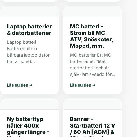
stadsparken för en
att köpa dig en kaffe
nypa luft alternativt en
och bulle eller köpa
matbit på Lilla torg. Är
dig ett nytt batteri
du därem...
från...
Laptop batterier
MC batteri -
& datorbatterier
Ström till MC,
ATV, Snöskoter,
Laptop batteri
Moped, mm.
Batterier till din
bärbara laptop dator
MC batterier Ett MC
har alltid ett
batteri är ett “litet
artikelnummer. Detta
startbatteri” och är
nummer måste du
självklart avsedd för
identifiera innan du
motorcyklar men
Läs guiden
→
Läs guiden
→
kan börja söka efter
förekommer ofta i
ett nytt laptop batteri.
mopeder, snöskotrar,
Har du redan...
ATM/fyrhjulingar,
gräsklippare,
trädgårdsmaskin...
Ny batterityp
Banner -
håller 400x
Startbatteri 12 V
gånger längre -
/ 60 Ah [AGM] &