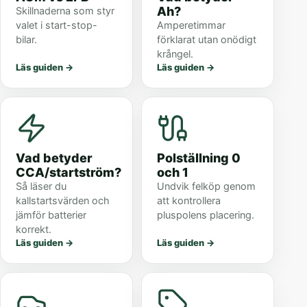
Ah?
Skillnaderna som styr
valet i start-stop-
Amperetimmar
bilar.
förklarat utan onödigt
krångel.
Läs guiden
→
Läs guiden
→
Vad betyder
Polställning 0
CCA/startström?
och 1
Så läser du
Undvik felköp genom
kallstartsvärden och
att kontrollera
jämför batterier
pluspolens placering.
korrekt.
Läs guiden
→
Läs guiden
→