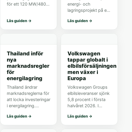
för ett 120 MW/480
energi- och
MWh batterilager i New
lagringsprojekt på en
South Wales. Projektet
prioriterad lista. För
Läs guiden
→
Läs guiden
→
är relevant för svensk
svenska läsare visar
batteri- och
det hur batterilagring
energilagringsbevakning.
drivs fram politiskt.
Thailand inför
Volkswagen
nya
tappar globalt i
marknadsregler
elbilsförsäljningen
för
men växer i
energilagring
Europa
Thailand ändrar
Volkswagen Groups
marknadsreglerna för
elbilsleveranser sjönk
att locka investeringar
5,8 procent i första
i energilagring.
halvåret 2026. I
Beskedet kan vara
Europa ökade
Läs guiden
→
Läs guiden
→
relevant för svenska
försäljningen med 8
läsare som följer
procent, medan USA
batterier i elnätet.
och Kina drogs ned.