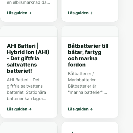
en elbilsmarknad där
elektronik- båt- &
snabb laddning, hög
fritids klubbars forum.
Läs guiden
→
Läs guiden
→
energitäthet och
Det har även letat sig
batteribyte pressas
fram till och lite av ett
fram samtidigt.
buzz wor...
AHI Batteri |
Båtbatterier till
Hybrid Ion (AHI)
båtar, fartyg
- Det giftfria
och marina
saltvattens
fordon
batteriet!
Båtbatterier /
AHI Batteri - Det
Marinbatterier
giftfria saltvattens
Båtbatterier är
batteriet! Stationära
"marina batterier".
batterier kan lagra
Dessa batterier som
överskotts energi från
är särskilt avsedda
Läs guiden
→
Läs guiden
→
bland annat vindkraft,
för marint bruk i båtar.
solkraft och
Att köpa nya
vattenkraft. Dessa
båtbatterier är en liten
varierande
investering och kr...