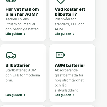
Hur vet man om
Vad kostar ett
bilen har AGM?
bilbatteri?
Tecken i bilens
Prisnivåer för
utrustning, manual
standard, EFB och
och befintliga batteri.
AGM.
Läs guiden
→
Läs guiden
→
Bilbatterier
AGM batterier
Startbatterier, AGM
Absorberande
och EFB för moderna
glasfibermatta för
bilar.
hög strömtålighet
och låg
självurladdning.
Läs guiden
→
Läs guiden
→