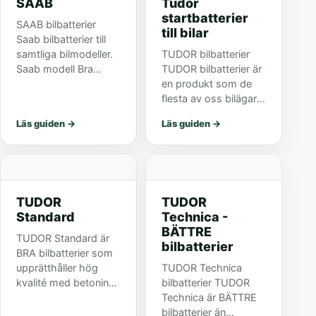
SAAB
Tudor
startbatterier
SAAB bilbatterier
till bilar
Saab bilbatterier till
samtliga bilmodeller.
TUDOR bilbatterier
Saab modell Bra
TUDOR bilbatterier är
Bättre Bäst Volt Ah
en produkt som de
CCA - EN (A) Poltyp
flesta av oss bilägare
Polställning Längd
någon gång har ägt
Läs guiden
→
Läs guiden
→
(mm) Bredd (mm)
under vår karriär som
Höjd mm) Klack 9-3
billister. Anledningen
(YS3D) 1,8-2,3...
är att globala
bilmärken väljer att
använ...
TUDOR
TUDOR
Standard
Technica -
BÄTTRE
TUDOR Standard är
bilbatterier
BRA bilbatterier som
upprätthåller hög
TUDOR Technica
kvalité med betoning
bilbatterier TUDOR
på kvalité.
Technica är BÄTTRE
Batteriserien Standard
bilbatterier än