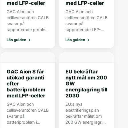
med LFP-celler
med LFP-celler
GAC Aion och
GAC Aion och
cellleverantören CALB
cellleverantören CALB
svarar på
svarar på
rapporterade problem
rapporterade LFP-
i Aion S med utökad
problem i Aion S med
Läs guiden
→
Läs guiden
→
garanti och
utökad garanti och
serviceåtgärder. Felen
fler serviceåtgärder
ska främst gälla bilar
för bilar med hög
med hög körsträcka.
körsträcka.
GAC Aion S får
EU bekräftar
utökad garanti
nytt mål om 200
efter
GW
batteriproblem
energilagring till
med LFP-celler
2030
GAC Aion och
EU:s nya
cellleverantören CALB
elektrifieringsplan
svarar på
bekräftar målet om
batteriproblem i
200 GW energilagring