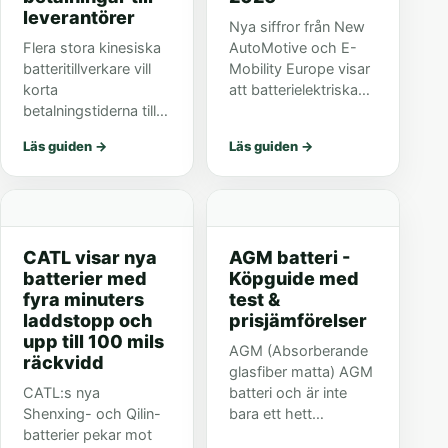
leverantörer
Nya siffror från New
Flera stora kinesiska
AutoMotive och E-
batteritillverkare vill
Mobility Europe visar
korta
att batterielektriska
betalningstiderna till
bilar stod för 23,6
60 dagar för att
procent av
Läs guiden
→
Läs guiden
→
minska pressen på
nybilsregistreringarna
leverantörer i en hårt
i 17 europeiska
pressad
marknader i maj.
elbilsmarknad.
CATL visar nya
AGM batteri -
batterier med
Köpguide med
fyra minuters
test &
laddstopp och
prisjämförelser
upp till 100 mils
AGM (Absorberande
räckvidd
glasfiber matta) AGM
CATL:s nya
batteri och är inte
Shenxing- och Qilin-
bara ett hett
batterier pekar mot
samtalsämne i