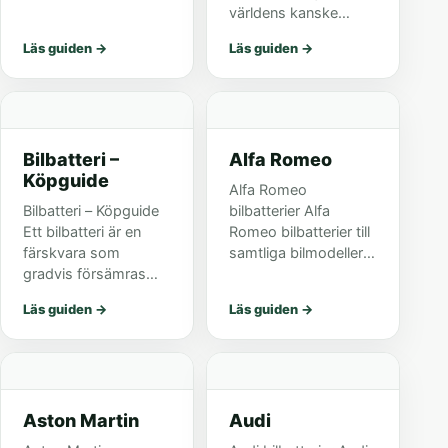
ny modell kommer
världens kanske
det ofta en ny
största
Läs guiden
→
Läs guiden
→
laddare. Den ena lite
elektroniktillverkare.
finurligare än den
De är kända för sin
andra. Tänk vad
kvalité i förhållande till
enkelt om man k...
pris och är
världsledande på
Bilbatteri –
Alfa Romeo
bland annat t...
Köpguide
Alfa Romeo
Bilbatteri – Köpguide
bilbatterier Alfa
Ett bilbatteri är en
Romeo bilbatterier till
färskvara som
samtliga bilmodeller.
gradvis försämras
Alfa Romeo Bra Bättre
med tiden och därför
Bäst 145 (930) 1,3-
Läs guiden
→
Läs guiden
→
behöver bytas ut
1,6 (07.94-01.01)
med jämna mellanrum
S4020 145 (930) 1,7-
– oavsett hur ofta du
2,0 (07.94-01.01)
kör bilen. Genom att
S4005 S5005 145...
välja ett h...
Aston Martin
Audi