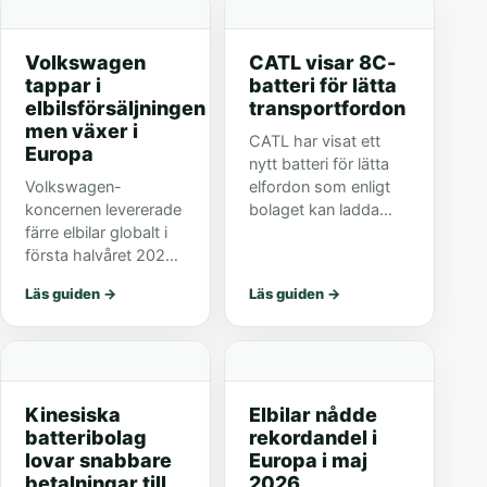
Volkswagen
CATL visar 8C-
tappar i
batteri för lätta
elbilsförsäljningen
transportfordon
men växer i
CATL har visat ett
Europa
nytt batteri för lätta
Volkswagen-
elfordon som enligt
koncernen levererade
bolaget kan ladda
färre elbilar globalt i
från 20 till 80 procent
första halvåret 2026,
på under sju minuter.
men ökade i Europa.
Läs guiden
→
Läs guiden
→
För svenska läsare
visar det hur
marknaden skiftar.
Kinesiska
Elbilar nådde
batteribolag
rekordandel i
lovar snabbare
Europa i maj
betalningar till
2026