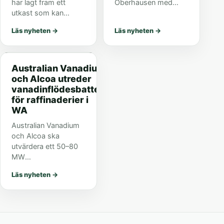
har lagt fram ett
Oberhausen med
utkast som kan
eldrivna maskiner och
gynna nätvänligt
mobilt batterilager.
Läs nyheten
→
Läs nyheten
→
beteende från 2029,
Erfarenheter från
men osäkerheten
praktisk drift är
kring batterilagers
huvudpoängen.
affärscase kvarstår.
Australian Vanadium
och Alcoa utreder
vanadinflödesbatteri
för raffinaderier i
WA
Australian Vanadium
och Alcoa ska
utvärdera ett 50–80
MW
vanadinflödesbatteri
Läs nyheten
→
för alumina-
raffinaderier i Western
Australia. Projektet är
ännu inte beslutat.