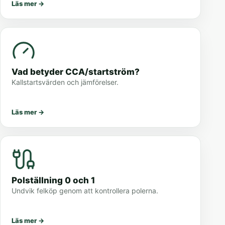
Läs mer
→
Vad betyder CCA/startström?
Kallstartsvärden och jämförelser.
Läs mer
→
Polställning 0 och 1
Undvik felköp genom att kontrollera polerna.
Läs mer
→