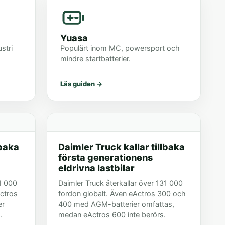
Yuasa
ustri
Populärt inom MC, powersport och
mindre startbatterier.
Läs guiden
→
lbaka
Daimler Truck kallar tillbaka
första generationens
eldrivna lastbilar
31 000
Daimler Truck återkallar över 131 000
Actros
fordon globalt. Även eActros 300 och
er
400 med AGM-batterier omfattas,
.
medan eActros 600 inte berörs.