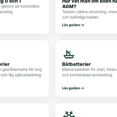
ng 0 och 1
Hur vet man om bilen h
AGM?
 genom att kontrollera
acering.
Tecken i bilens utrustning, man
och befintliga batteri.
Läs guiden
→
rier
Båtbatterier
 glasfibermatta för hög
Marina batterier för start, förbr
 och låg självurladdning.
och kombinerad användning.
Läs guiden
→