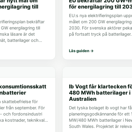
ar nytt mål om
EU bekräftar 200 GW-m
rgilagring till
för energilagring till 20
EU:s nya elektrifieringsplan upp
rifieringsplan bekräftar
målet om 200 GW energilagring t
W energilagring till
2030. För svenska aktörer peka
nska läsare är det
på fortsatt tryck på batterilager.
nät, batterilager och
Läs guiden
→
 konsumtionsskatt
Ib Vogt får klartecken f
onbatterier
480 MWh batterilager i
Australien
n skattebefrielse för
rier från september. För
Det tyska bolaget ib vogt har få
- och fordonsindustri
planeringsgodkännande för ett 
ka kostnader, teknikval
MW/480 MWh batterilager i Ne
edjor.
South Wales. Projektet är releva