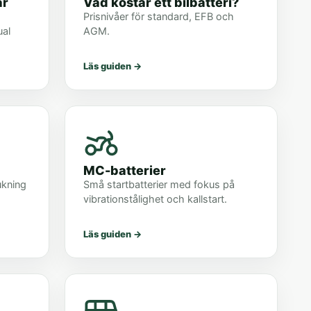
ar
Vad kostar ett bilbatteri?
Prisnivåer för standard, EFB och
ual
AGM.
Läs guiden
→
MC-batterier
ukning
Små startbatterier med fokus på
vibrationstålighet och kallstart.
Läs guiden
→