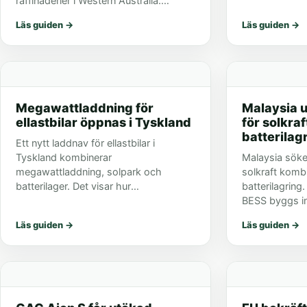
raffinaderier i Western Australia.
termisk spridn
Projektet är ännu inte beslutat.
Läs guiden
→
Läs guiden
→
Megawattladdning för
Malaysia u
ellastbilar öppnas i Tyskland
för solkra
batterilag
Ett nytt laddnav för ellastbilar i
Tyskland kombinerar
Malaysia sök
megawattladdning, solpark och
solkraft komb
batterilager. Det visar hur
batterilagring
depåladdning kan byggas ut i
BESS byggs in 
praktiken.
solparker.
Läs guiden
→
Läs guiden
→