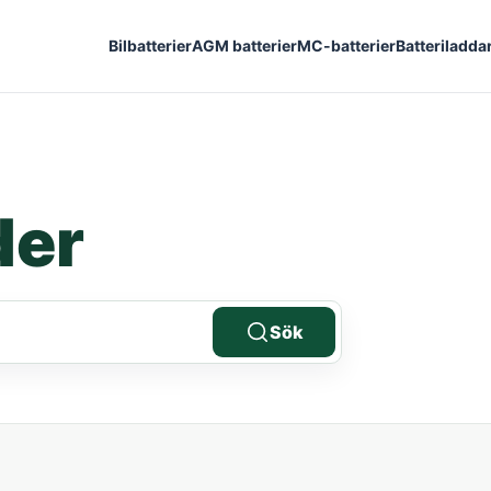
Bilbatterier
AGM batterier
MC-batterier
Batteriladda
der
Sök