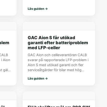
Läs guiden
→
GAC Aion S får utökad
oblem
garanti efter batteriproblem
med LFP-celler
 CALB
GAC Aion och cellleverantören CALB
 i Aion
svarar på rapporterade LFP-problem i
Aion S med utökad garanti och fler
t gälla
serviceåtgärder för bilar med hög
körsträcka.
Läs guiden
→