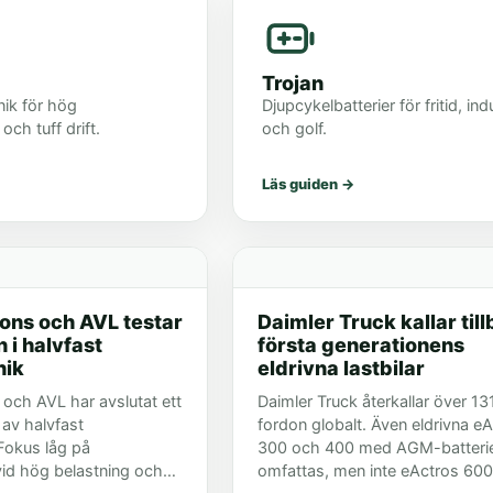
Trojan
nik för hög
Djupcykelbatterier för fritid, ind
och tuff drift.
och golf.
Läs guiden
→
ions och AVL testar
Daimler Truck kallar til
 i halvfast
första generationens
nik
eldrivna lastbilar
 och AVL har avslutat ett
Daimler Truck återkallar över 1
 av halvfast
fordon globalt. Även eldrivna e
 Fokus låg på
300 och 400 med AGM-batteri
vid hög belastning och
omfattas, men inte eActros 600