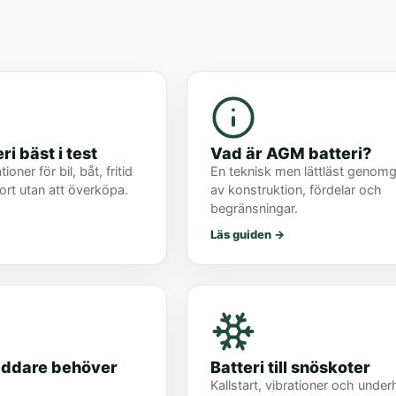
i bäst i test
Vad är AGM batteri?
er för bil, båt, fritid
En teknisk men lättläst genom
rt utan att överköpa.
av konstruktion, fördelar och
begränsningar.
Läs guiden
→
laddare behöver
Batteri till snöskoter
Kallstart, vibrationer och underh