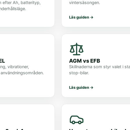
 efter Ah, batterityp,
vintersäsongen.
nderhållsläge.
Läs guiden
→
EL
AGM vs EFB
ng, vibrationer,
Skillnaderna som styr valet i sta
h användningsområden.
stop-bilar.
Läs guiden
→