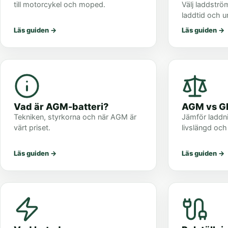
till motorcykel och moped.
Välj laddström
laddtid och u
Läs guiden
→
Läs guiden
→
Vad är AGM-batteri?
AGM vs G
Tekniken, styrkorna och när AGM är
Jämför laddni
värt priset.
livslängd oc
Läs guiden
→
Läs guiden
→