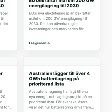
ål
EU bekräftar mål om 200 GW
30
energilagring till 2030
repar
EU:s nya elektrifieringsplan bekräftar
ill
målet om 200 GW energilagring till
r det
2030. Det kan påverka regler,
investeringar och marknaden för
batterilager i Europa.
Läs guiden
→
ör
Australien lägger till över 4
GWh batterilagring på
prioriterad lista
tt
Australiens regering har lagt till elva
120
nya energi- och lagringsprojekt på en
w
prioriterad lista. För svenska läsare
nt för
visar det hur batterilagring drivs fram