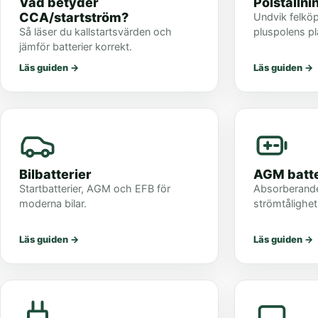
Vad betyder
Polställni
CCA/startström?
Undvik felköp
Så läser du kallstartsvärden och
pluspolens pl
jämför batterier korrekt.
Läs guiden
→
Läs guiden
→
Bilbatterier
AGM batte
Startbatterier, AGM och EFB för
Absorberande
moderna bilar.
strömtålighet
Läs guiden
→
Läs guiden
→