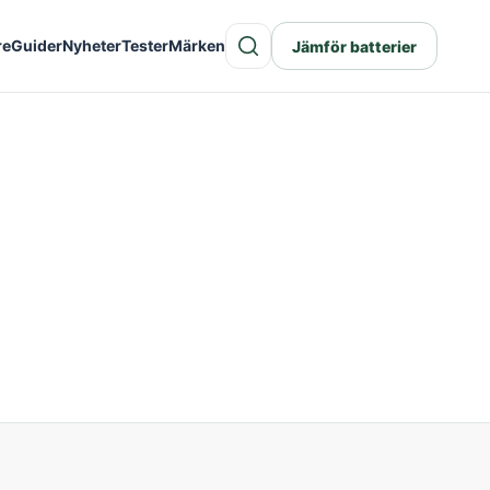
re
Guider
Nyheter
Tester
Märken
Jämför batterier