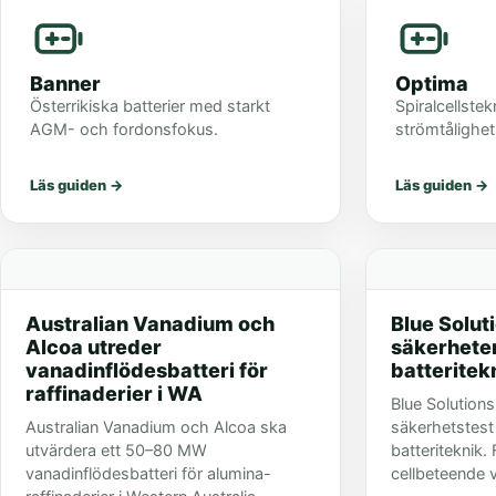
Banner
Optima
Österrikiska batterier med starkt
Spiralcellstek
AGM- och fordonsfokus.
strömtålighet 
Läs guiden
→
Läs guiden
→
Australian Vanadium och
Blue Solut
Alcoa utreder
säkerheten
vanadinflödesbatteri för
batteritek
raffinaderier i WA
Blue Solutions
Australian Vanadium och Alcoa ska
säkerhetstest
utvärdera ett 50–80 MW
batteriteknik.
vanadinflödesbatteri för alumina-
cellbeteende 