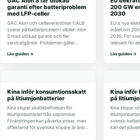
GAC Aion S får utökad
EU bekräft
garanti efter batteriproblem
200 GW ene
med LFP-celler
2030
GAC Aion och cellleverantören CALB
EU:s nya elekt
svarar på batteriproblem i elbilen Aion
målet om 200 G
S med utökad garanti och fler
2030. För sve
servicetgärder. Problemen gäller
relevant för el
främst höga miltal.
marknaden.
Läs guiden
→
Läs guiden
→
Kina inför konsumtionsskatt
Kina inför
på litiumjonbatterier
på litiumj
Kina slopar skattebefrielsen för
Kina slopar si
litiumjonbatterier från september.
litiumjonbatte
Förändringen kan påverka priser, men
svensk batteri
effekterna för svenska köpare är ännu
kan det påver
oklara.
och leveransk