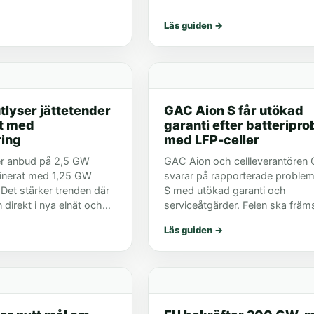
ing.
Läs guiden
→
tlyser jättetender
GAC Aion S får utökad
ft med
garanti efter batteripr
ring
med LFP-celler
er anbud på 2,5 GW
GAC Aion och cellleverantören
inerat med 1,25 GW
svarar på rapporterade problem
. Det stärker trenden där
S med utökad garanti och
direkt i nya elnät och
serviceåtgärder. Felen ska främs
bilar med hög körsträcka.
Läs guiden
→