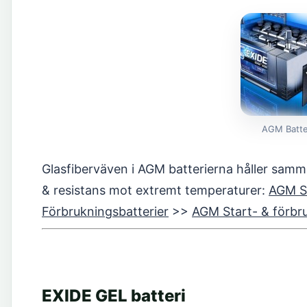
AGM Batte
Glasfiberväven i AGM batterierna håller samma
& resistans mot extremt temperaturer:
AGM St
Förbrukningsbatterier
>>
AGM Start- & förbr
EXIDE GEL batteri