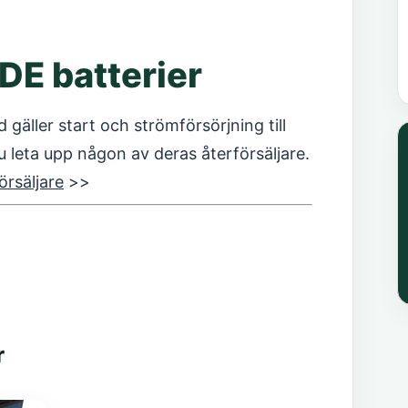
IDE batterier
 gäller start och strömförsörjning till
du leta upp någon av deras återförsäljare.
örsäljare
>>
r