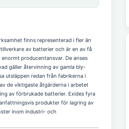
erksamhet finns representerad i fler än
illverkare av batterier och är en av få
ett enormt producentansvar. De anses
ad gäller återvinning av gamla bly-
sa utsläppen redan från fabrikerna i
v de viktigaste åtgärderna i arbetet
ing av förbrukade batterier. Exides fyra
nfattningsvis produkter för lagring av
nster inom industri- och