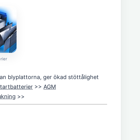
rier
n blyplattorna, ger ökad stöttålighet
artbatterier
>>
AGM
ukning
>>