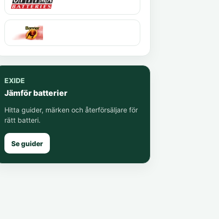
EXIDE
Jämför batterier
Hitta guider, märken och återförsäljare för
rätt batteri.
Se guider