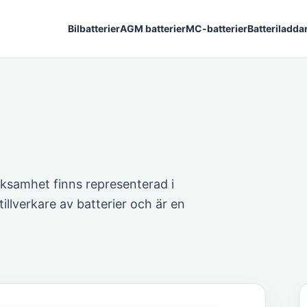
Bilbatterier
AGM batterier
MC-batterier
Batteriladda
erksamhet finns representerad i
tillverkare av batterier och är en