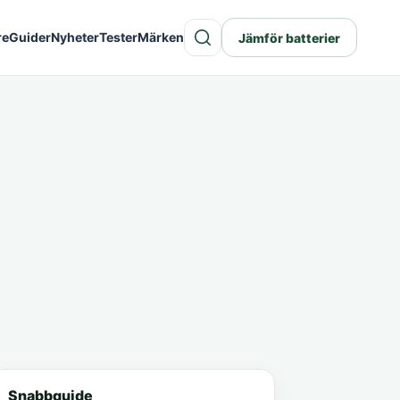
re
Guider
Nyheter
Tester
Märken
Jämför batterier
Snabbguide