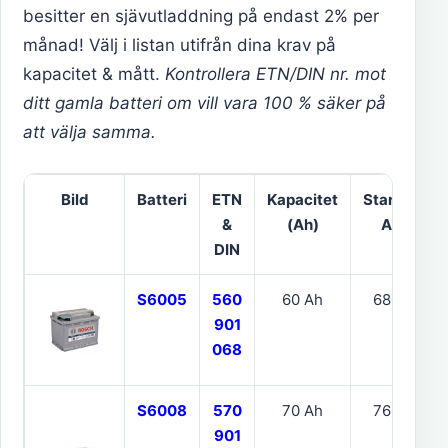
besitter en sjävutladdning på endast 2% per
månad! Välj i listan utifrån dina krav på
kapacitet & mått.
Kontrollera ETN/DIN nr. mot
ditt gamla batteri om vill vara 100 % säker på
att välja samma.
Bild
Batteri
ETN
Kapacitet
Starteffekt
&
(Ah)
A (EN)
DIN
S6005
560
60 Ah
680 CCA
901
068
S6008
570
70 Ah
760 CCA
901