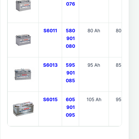
076
S6011
580
80 Ah
800 CCA
901
080
S6013
595
95 Ah
850 CCA
901
085
S6015
605
105 Ah
950 CCA
901
095