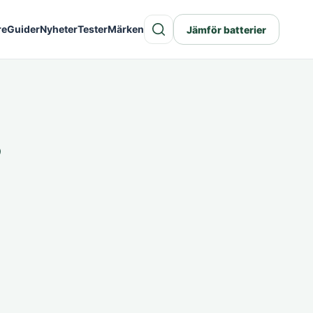
re
Guider
Nyheter
Tester
Märken
Jämför batterier
s