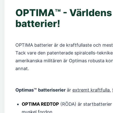
OPTIMA
™
- Världens
batterier!
OPTIMA batterier är de kraftfullaste och mes
Tack vare den patenterade spiralcells-teknik
amerikanska militären är Optimas robusta kons
annat.
Optimas™
batteriserier
är
extremt kraftfulla
,
OPTIMA REDTOP
(RÖDA) är startbatterier 
muskel fordon.