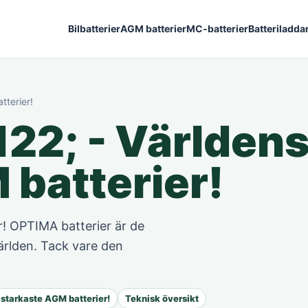
Bilbatterier
AGM batterier
MC-batterier
Batteriladda
terier!
22; - Världen
 batterier!
! OPTIMA batterier är de
ärlden. Tack vare den
starkaste AGM batterier!
Teknisk översikt