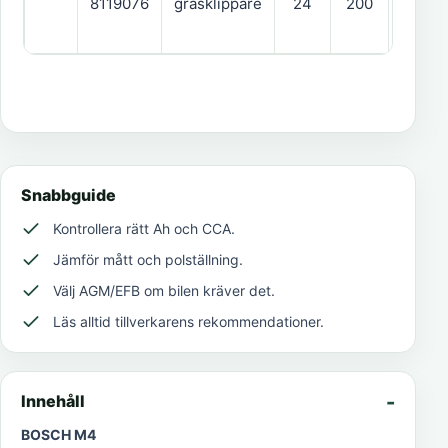
8119076
gräsklippare
24
200
1
Snabbguide
Kontrollera rätt Ah och CCA.
Jämför mått och polställning.
Välj AGM/EFB om bilen kräver det.
Läs alltid tillverkarens rekommendationer.
Innehåll
BOSCH M4