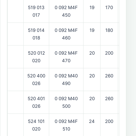
519 013
0 092 M4F
19
170
vänst
017
450
519 014
0 092 M4F
19
180
hög
018
460
520 012
0 092 M4F
20
200
vänst
020
470
520 400
0 092 M40
20
260
hög
026
490
520 401
0 092 M40
20
260
vänst
026
500
524 101
0 092 M4F
24
200
020
510