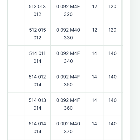
512 013
0 092 M4F
12
120
vänst
012
320
512 015
0 092 M40
12
120
hög
012
330
514 011
0 092 M4F
14
140
vänst
014
340
514 012
0 092 M4F
14
140
vänst
014
350
514 013
0 092 M4F
14
140
hög
014
360
514 014
0 092 M40
14
140
hög
014
370