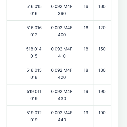
516 015
0 092 M4F
16
160
vänst
016
390
516 016
0 092 M4F
16
120
vänst
012
400
518 014
0 092 M4F
18
150
hög
015
410
518 015
0 092 M4F
18
180
vänst
018
420
519 011
0 092 M4F
19
190
hög
019
430
519 012
0 092 M4F
19
190
hög
019
440