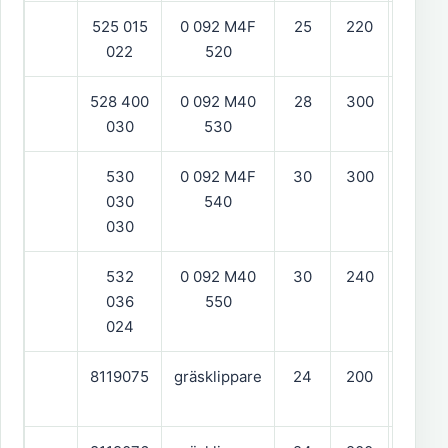
525 015
0 092 M4F
25
220
hög
022
520
528 400
0 092 M40
28
300
hög
030
530
530
0 092 M4F
30
300
hög
030
540
030
532
0 092 M40
30
240
vänst
036
550
024
8119075
gräsklippare
24
200
0