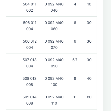
504 011
0 092 M40
4
10
hög
002
040
506 011
0 092 M40
6
30
ba
004
060
506 012
0 092 M40
6
30
hög
004
070
507 013
0 092 M40
6.7
30
skruvk
004
090
508 013
0 092 M40
8
40
skruvk
008
100
509 014
0 092 M40
11
80
hög
008
110