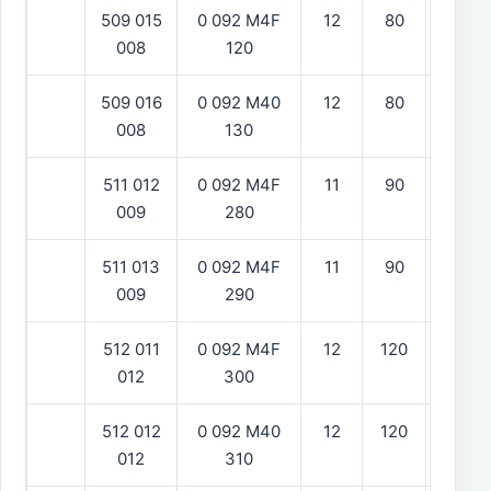
509 015
0 092 M4F
12
80
vänst
008
120
509 016
0 092 M40
12
80
bak
008
130
511 012
0 092 M4F
11
90
vänst
009
280
511 013
0 092 M4F
11
90
hög
009
290
512 011
0 092 M4F
12
120
vänst
012
300
512 012
0 092 M40
12
120
hög
012
310