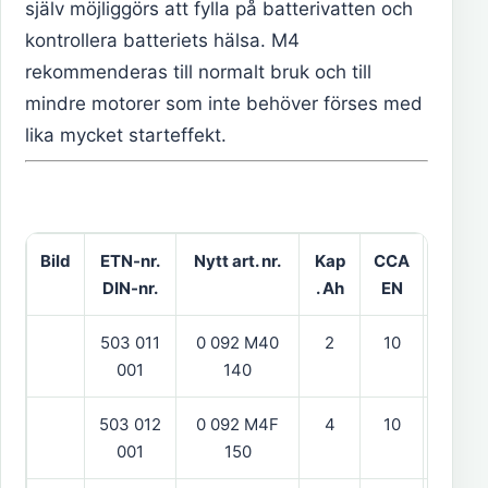
själv möjliggörs att fylla på batterivatten och
kontrollera batteriets hälsa. M4
rekommenderas till normalt bruk och till
mindre motorer som inte behöver förses med
lika mycket starteffekt.
Bild
ETN-nr.
Nytt art. nr.
Kap
CCA
Urlufn
DIN-nr.
. Ah
EN
503 011
0 092 M40
2
10
hög
001
140
503 012
0 092 M4F
4
10
vänst
001
150