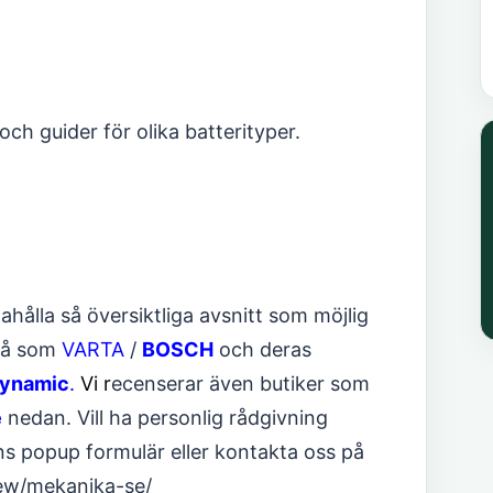
 och guider för olika batterityper.
ahålla så översiktliga avsnitt som möjlig
 så som
VARTA
/
BOSCH
och deras
Dynamic
.
Vi r
ecenserar även butiker som
e
nedan. Vill ha personlig rådgivning
dans popup formulär eller kontakta oss på
view/mekanika-se/