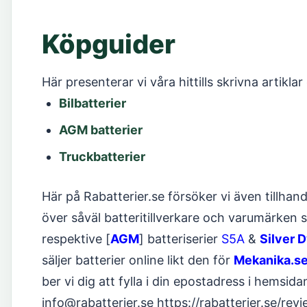
Köpguider
Här presenterar vi våra hittills skrivna artiklar
Bilbatterier
AGM batterier
Truckbatterier
Här på Rabatterier.se försöker vi även tillhand
över såväl batteritillverkare och varumärken
respektive [
AGM
] batteriserier
S5A
&
Silver 
säljer batterier online likt den för
Mekanika.s
ber vi dig att fylla i din epostadress i hemsi
info@rabatterier.se https://rabatterier.se/re