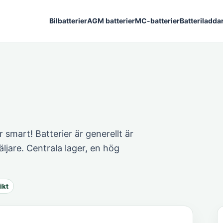
Bilbatterier
AGM batterier
MC-batterier
Batteriladda
 smart! Batterier är generellt är
ljare. Centrala lager, en hög
ikt