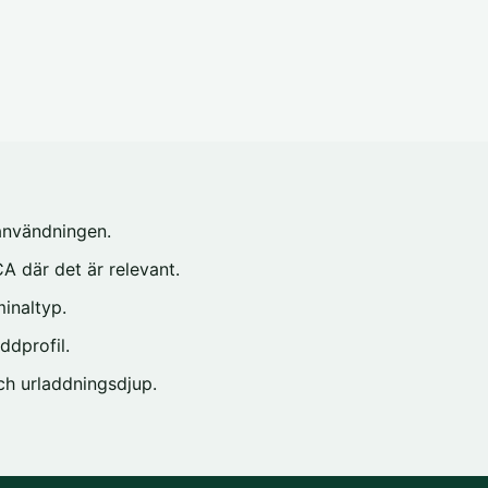
 användningen.
A där det är relevant.
minaltyp.
ddprofil.
 och urladdningsdjup.