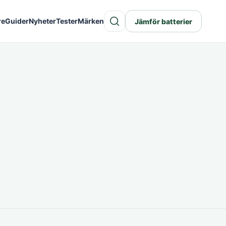
re
Guider
Nyheter
Tester
Märken
Jämför batterier