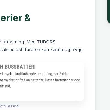
erier &
äker utrustning. Med TUDORS
n säkrad och föraren kan känna sig trygg.
stbil & Buss)