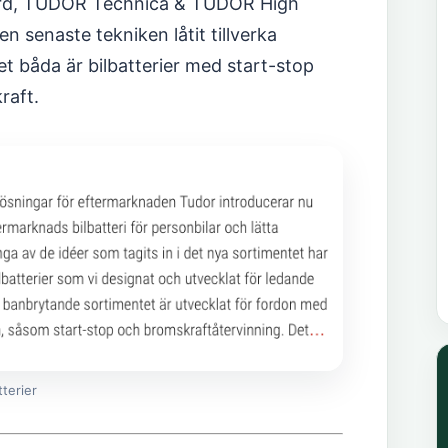
ard, TUDOR Technica & TUDOR High
 senaste tekniken låtit tillverka
 båda är bilbatterier med start-stop
raft.
terier