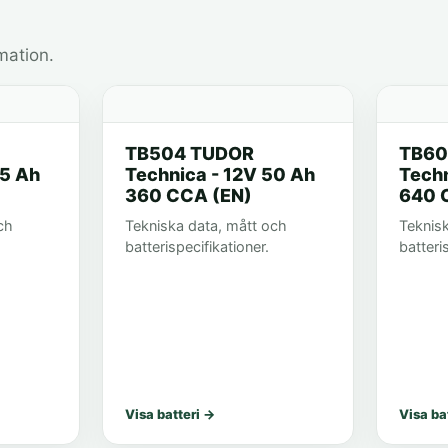
mation.
TB504 TUDOR
TB60
45 Ah
Technica - 12V 50 Ah
Techn
360 CCA (EN)
640 
ch
Tekniska data, mått och
Teknis
batterispecifikationer.
batteri
Visa batteri
→
Visa ba