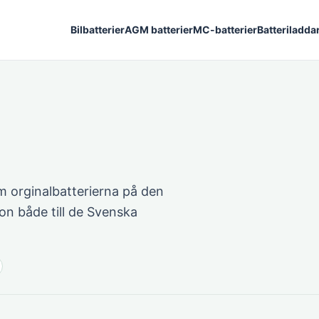
Bilbatterier
AGM batterier
MC-batterier
Batteriladda
 orginalbatterierna på den
on både till de Svenska