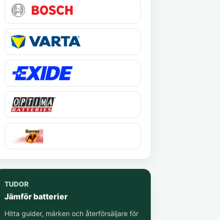
TUDOR
Jämför batterier
Hitta guider, märken och återförsäljare för