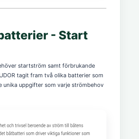
atterier - Start
ehöver startström samt förbrukande
DOR tagit fram två olika batterier som
de unika uppgifter som varje strömbehov