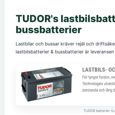
TUDOR's lastbilsbatt
bussbatterier
Lastbilar och bussar kräver rejäl och drifts
lastbilsbatterier & bussbatterier är leveranse
TUDOR batterier (La