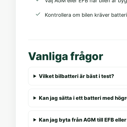
Välj AGM eller EFB när bilen är byg
Kontrollera om bilen kräver batteri
Vanliga frågor
Vilket bilbatteri är bäst i test?
Kan jag sätta i ett batteri med hög
Kan jag byta från AGM till EFB elle