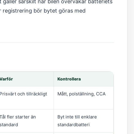
gäller särskilt när bilen övervakar batteriets
r registrering bör bytet göras med
Varför
Kontrollera
Prisvärt och tillräckligt
Mått, polställning, CCA
Tål fler starter än
Byt inte till enklare
standard
standardbatteri