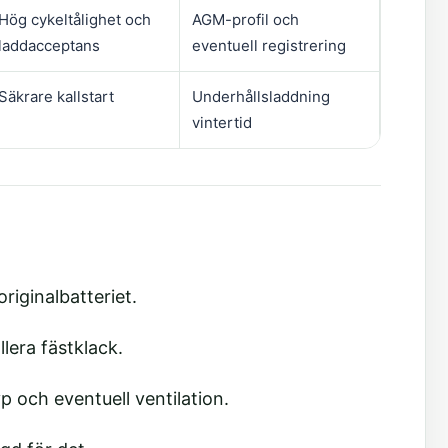
Hög cykeltålighet och
AGM-profil och
laddacceptans
eventuell registrering
Säkrare kallstart
Underhållsladdning
vintertid
riginalbatteriet.
lera fästklack.
yp och eventuell ventilation.