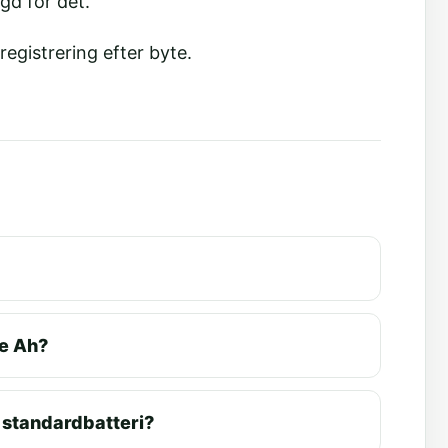
gd för det.
registrering efter byte.
re Ah?
r standardbatteri?