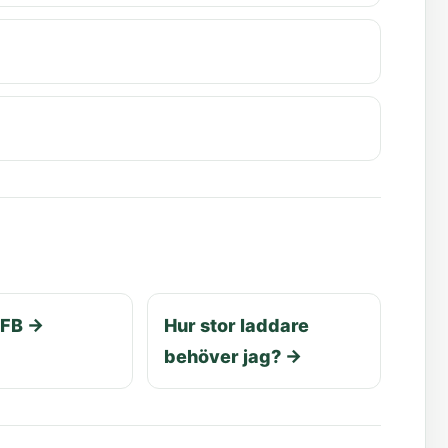
EFB
→
Hur stor laddare
behöver jag?
→