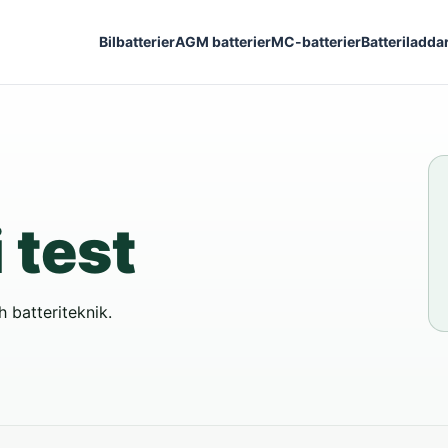
Bilbatterier
AGM batterier
MC-batterier
Batteriladda
i test
h batteriteknik.