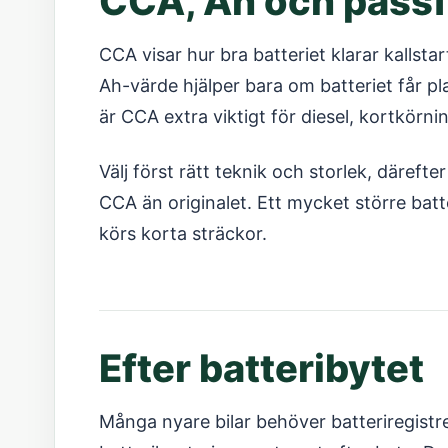
CCA, Ah och pass
CCA visar hur bra batteriet klarar kallsta
Ah-värde hjälper bara om batteriet får pla
är CCA extra viktigt för diesel, kortkörni
Välj först rätt teknik och storlek, därefte
CCA än originalet. Ett mycket större batt
körs korta sträckor.
Efter batteribytet
Många nyare bilar behöver batteriregistrer