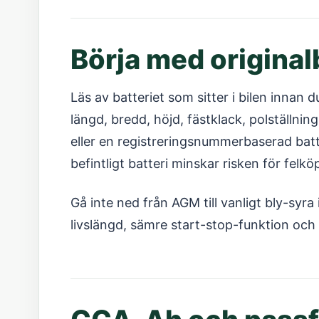
Börja med original
Läs av batteriet som sitter i bilen innan d
längd, bredd, höjd, fästklack, polställnin
eller en registreringsnummerbaserad bat
befintligt batteri minskar risken för felkö
Gå inte ned från AGM till vanligt bly-syr
livslängd, sämre start-stop-funktion och f