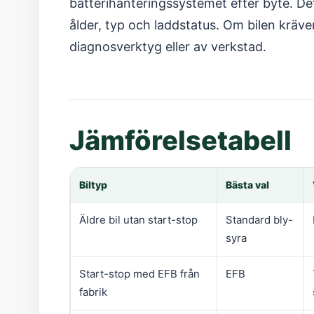
batterihanteringssystemet efter byte. Det 
ålder, typ och laddstatus. Om bilen kräve
diagnosverktyg eller av verkstad.
Jämförelsetabell
Biltyp
Bästa val
Äldre bil utan start-stop
Standard bly-
syra
Start-stop med EFB från
EFB
fabrik