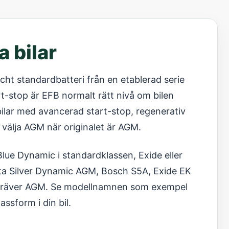
a bilar
äscht standardbatteri från en etablerad serie
rt-stop är EFB normalt rätt nivå om bilen
ilar med avancerad start-stop, regenerativ
 välja AGM när originalet är AGM.
lue Dynamic i standardklassen, Exide eller
rta Silver Dynamic AGM, Bosch S5A, Exide EK
n kräver AGM. Se modellnamnen som exempel
assform i din bil.