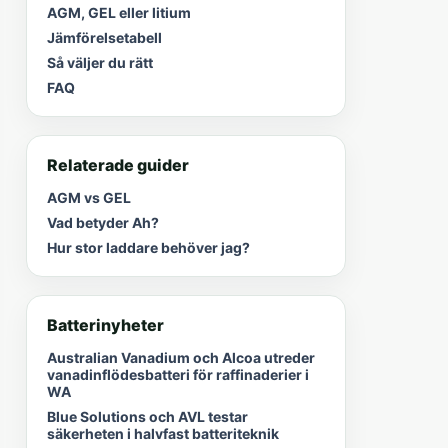
AGM, GEL eller litium
Jämförelsetabell
Så väljer du rätt
FAQ
Relaterade guider
AGM vs GEL
Vad betyder Ah?
Hur stor laddare behöver jag?
Batterinyheter
Australian Vanadium och Alcoa utreder
vanadinflödesbatteri för raffinaderier i
WA
Blue Solutions och AVL testar
säkerheten i halvfast batteriteknik