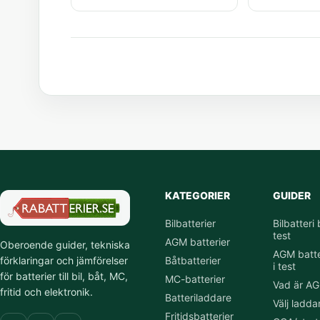
KATEGORIER
GUIDER
Bilbatterier
Bilbatteri 
test
AGM batterier
Oberoende guider, tekniska
AGM batte
Båtbatterier
förklaringar och jämförelser
i test
för batterier till bil, båt, MC,
MC-batterier
Vad är A
fritid och elektronik.
Batteriladdare
Välj ladda
Fritidsbatterier