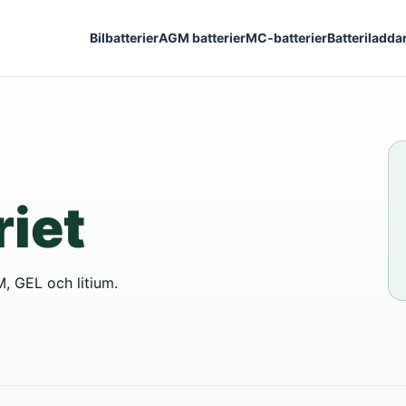
Bilbatterier
AGM batterier
MC-batterier
Batteriladda
riet
M, GEL och litium.