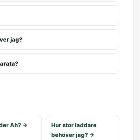
ver jag?
parata?
der Ah?
→
Hur stor laddare
behöver jag?
→