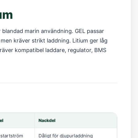
ium
ör blandad marin användning. GEL passar
en kräver strikt laddning. Litium ger låg
räver kompatibel laddare, regulator, BMS
el
Nackdel
startström
Dåligt för djupurladdning