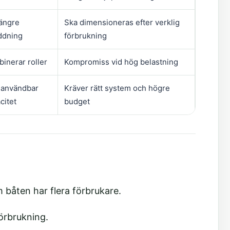
längre
Ska dimensioneras efter verklig
ddning
förbrukning
inerar roller
Kompromiss vid hög belastning
 användbar
Kräver rätt system och högre
citet
budget
 båten har flera förbrukare.
förbrukning.