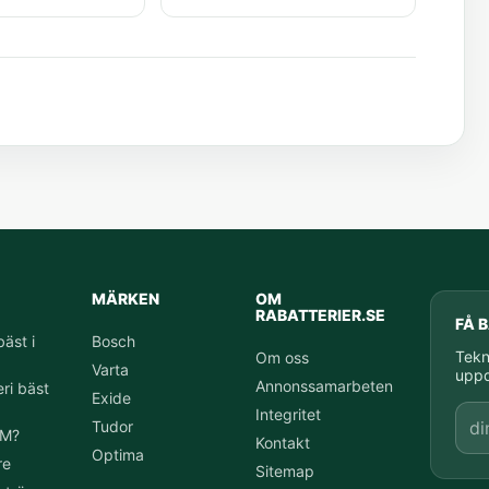
MÄRKEN
OM
RABATTERIER.SE
FÅ 
bäst i
Bosch
Tekn
Om oss
Varta
uppd
Annonssamarbeten
ri bäst
Exide
E-p
Integritet
Tudor
GM?
Kontakt
Optima
re
Sitemap