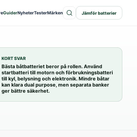
re
Guider
Nyheter
Tester
Märken
Jämför batterier
KORT SVAR
Bästa båtbatteriet beror på rollen. Använd
startbatteri till motorn och förbrukningsbatteri
till kyl, belysning och elektronik. Mindre båtar
kan klara dual purpose, men separata banker
ger bättre säkerhet.