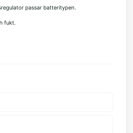
sregulator passar batteritypen.
h fukt.