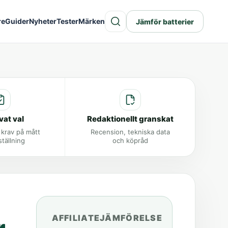
re
Guider
Nyheter
Tester
Märken
Jämför batterier
vat val
Redaktionellt granskat
 krav på mått
Recension, tekniska data
ställning
och köpråd
AFFILIATEJÄMFÖRELSE