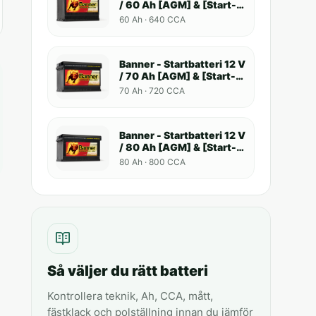
/ 60 Ah [AGM] & [Start-
Stop]
60 Ah · 640 CCA
Banner - Startbatteri 12 V
/ 70 Ah [AGM] & [Start-
Stop]
70 Ah · 720 CCA
Banner - Startbatteri 12 V
/ 80 Ah [AGM] & [Start-
Stop]
80 Ah · 800 CCA
Så väljer du rätt batteri
Kontrollera teknik, Ah, CCA, mått,
fästklack och polställning innan du jämför