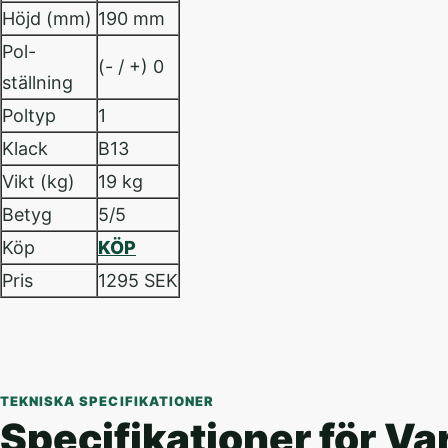
Höjd (mm)
190 mm
Pol-
(- / +) 0
ställning
Poltyp
1
Klack
B13
Vikt (kg)
19 kg
Betyg
5/5
Köp
KÖP
Pris
1295 SEK
TEKNISKA SPECIFIKATIONER
Specifikationer för Va