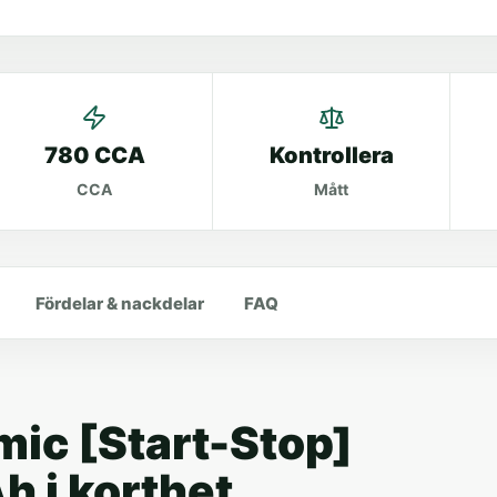
780 CCA
Kontrollera
CCA
Mått
Fördelar & nackdelar
FAQ
mic [Start-Stop]
Ah i korthet