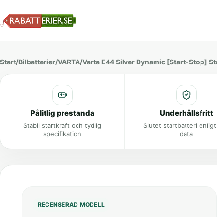
Start
/
Bilbatterier
/
VARTA
/
Varta E44 Silver Dynamic [Start-Stop] Sta
Pålitlig prestanda
Underhållsfritt
Stabil startkraft och tydlig
Slutet startbatteri enlig
specifikation
data
RECENSERAD MODELL