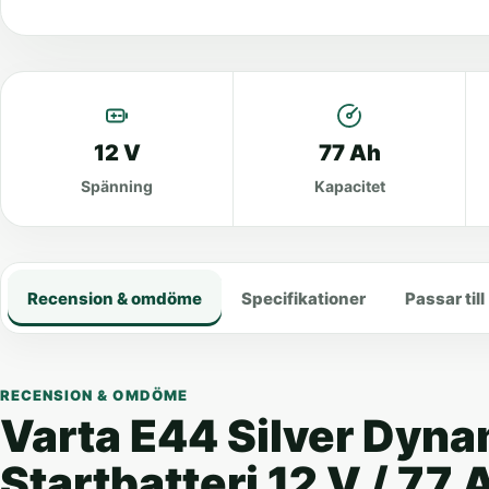
12 V
77 Ah
Spänning
Kapacitet
Recension & omdöme
Specifikationer
Passar till
RECENSION & OMDÖME
Varta E44 Silver Dyna
Startbatteri 12 V / 77 