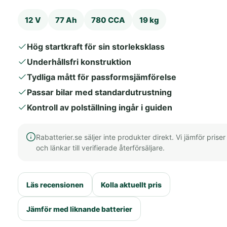
12 V
77 Ah
780 CCA
19 kg
Hög startkraft för sin storleksklass
Underhållsfri konstruktion
Tydliga mått för passformsjämförelse
Passar bilar med standardutrustning
Kontroll av polställning ingår i guiden
Rabatterier.se säljer inte produkter direkt. Vi jämför priser
och länkar till verifierade återförsäljare.
Läs recensionen
Kolla aktuellt pris
Jämför med liknande batterier