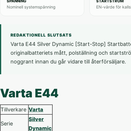
SPÄNNING
STARTSTRÖM
Nominell systemspänning
EN-värde för kalls
REDAKTIONELL SLUTSATS
Varta E44 Silver Dynamic [Start-Stop] Startbatter
originalbatteriets mått, polställning och startst
noggrant innan du går vidare till återförsäljare.
Varta E44
Tillverkare
Varta
Silver
Serie
Dynamic