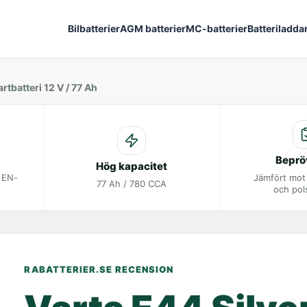
Bilbatterier
AGM batterier
MC-batterier
Batteriladda
rtbatteri 12 V / 77 Ah
Beprö
Hög kapacitet
t EN-
Jämfört mot
77 Ah / 780 CCA
och pol
RABATTERIER.SE RECENSION