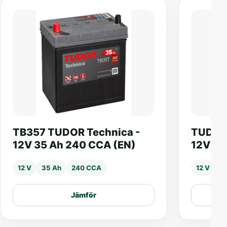
TB357 TUDOR Technica -
TUDOR 
12V 35 Ah 240 CCA (EN)
12V 44
12 V
35 Ah
240 CCA
12 V
4
Jämför