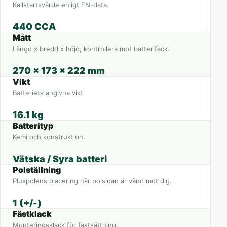
Kallstartsvärde enligt EN-data.
440 CCA
Mått
Längd x bredd x höjd, kontrollera mot batterifack.
270 x 173 x 222 mm
Vikt
Batteriets angivna vikt.
16.1 kg
Batterityp
Kemi och konstruktion.
Vätska / Syra batteri
Polställning
Pluspolens placering när polsidan är vänd mot dig.
1 (+/-)
Fästklack
Monteringsklack för fastsättning.