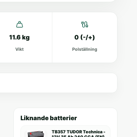
11.6 kg
0 (-/+)
Vikt
Polställning
Liknande batterier
TB357 TUDOR Technica -
12V 35 Ah 240 CCA (EN)