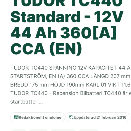
TUDOR TC440
Standard - 12V
44 Ah 360[A]
CCA (EN)
TUDOR TC440 SPÄNNING 12V KAPACITET 44 A
STARTSTRÖM, EN (A) 360 CCA LÄNGD 207 mm
BREDD 175 mm HÖJD 190mm KÄRL 01 VIKT 11.6
TUDOR TC440 - Recension Bilbatteri TC440 är e
startbatteri...
Redaktionellt omdöme
Uppdaterad 21 februari 2016