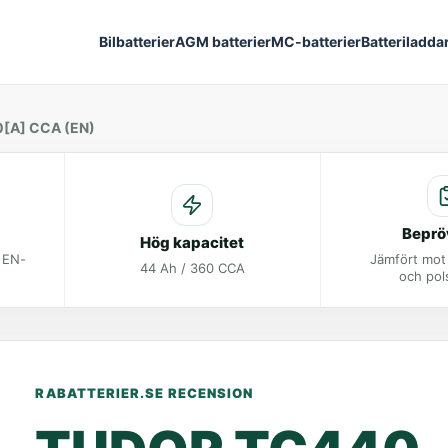
Bilbatterier
AGM batterier
MC-batterier
Batteriladda
0[A] CCA (EN)
Beprö
Hög kapacitet
t EN-
Jämfört mot
44 Ah / 360 CCA
och pol
RABATTERIER.SE RECENSION