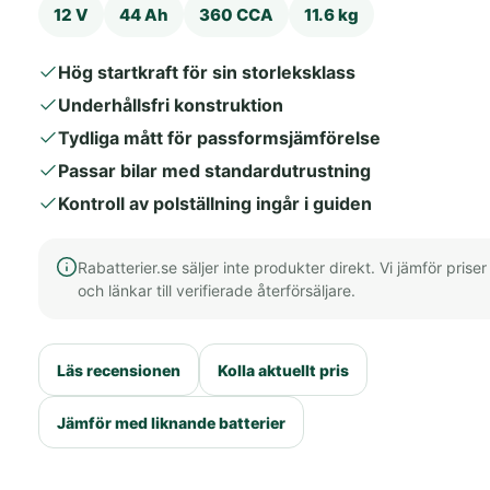
12 V
44 Ah
360 CCA
11.6 kg
Hög startkraft för sin storleksklass
Underhållsfri konstruktion
Tydliga mått för passformsjämförelse
Passar bilar med standardutrustning
Kontroll av polställning ingår i guiden
Rabatterier.se säljer inte produkter direkt. Vi jämför priser
och länkar till verifierade återförsäljare.
Läs recensionen
Kolla aktuellt pris
Jämför med liknande batterier