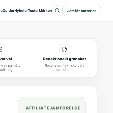
re
Guider
Nyheter
Tester
Märken
Jämför batterier
vat val
Redaktionellt granskat
 krav på mått
Recension, tekniska data
ställning
och köpråd
AFFILIATEJÄMFÖRELSE