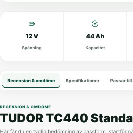
12 V
44 Ah
Spänning
Kapacitet
Recension & omdöme
Specifikationer
Passar till
RECENSION & OMDÖME
TUDOR TC440 Standard
Här får du en tydlig bedömning av passform, startförmåg