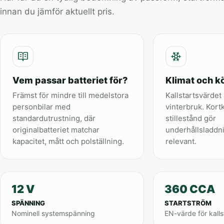
innan du jämför aktuellt pris.
Vem passar batteriet för?
Klimat och kö
Främst för mindre till medelstora
Kallstartsvärdet 
personbilar med
vinterbruk. Kort
standardutrustning, där
stillestånd gör
originalbatteriet matchar
underhållsladdn
kapacitet, mått och polställning.
relevant.
12 V
360 CCA
SPÄNNING
STARTSTRÖM
Nominell systemspänning
EN-värde för kalls