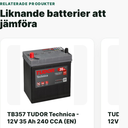
RELATERADE PRODUKTER
Liknande batterier att
jämföra
TB357 TUDOR Technica -
TUDOR 
12V 35 Ah 240 CCA (EN)
12V 44