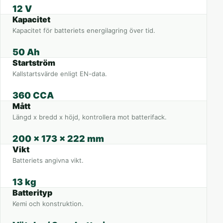
12 V
Kapacitet
Kapacitet för batteriets energilagring över tid.
50 Ah
Startström
Kallstartsvärde enligt EN-data.
360 CCA
Mått
Längd x bredd x höjd, kontrollera mot batterifack.
200 x 173 x 222 mm
Vikt
Batteriets angivna vikt.
13 kg
Batterityp
Kemi och konstruktion.