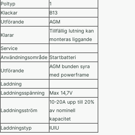
Poltyp
1
Klackar
B13
Utförande
AGM
Tillfällig lutning kan
Klarar
monteras liggande
Service
Användningsområde
Startbatteri
AGM bunden syra
Utförande
med powerframe
Laddning
Laddningsspänning
Max 14,7V
10-20A upp till 20%
Laddningsström
av nominell
kapacitet
Laddningstyp
IUIU