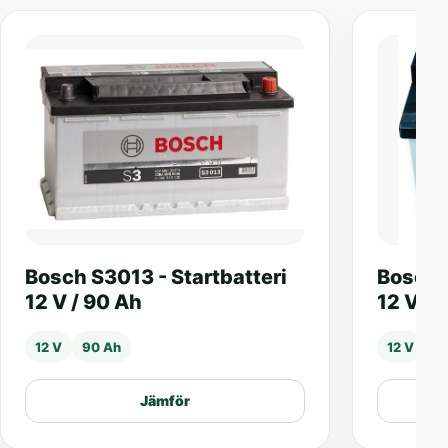
Bosch S3013 - Startbatteri
Bosch 
12 V / 90 Ah
12 V / 
12 V
90 Ah
12 V
4
Jämför