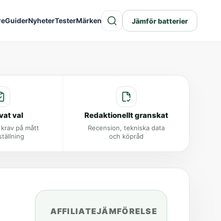
re
Guider
Nyheter
Tester
Märken
Jämför batterier
vat val
Redaktionellt granskat
 krav på mått
Recension, tekniska data
ställning
och köpråd
AFFILIATEJÄMFÖRELSE