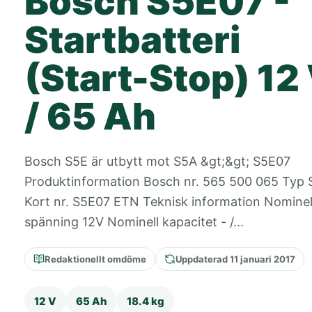
Bosch S5E07 -
Startbatteri
(Start-Stop) 12
/ 65 Ah
Bosch S5E är utbytt mot S5A &gt;&gt; S5E07
Produktinformation Bosch nr. 565 500 065 Typ 
Kort nr. S5E07 ETN Teknisk information Nominel
spänning 12V Nominell kapacitet - /...
Redaktionellt omdöme
Uppdaterad 11 januari 2017
12 V
65 Ah
18.4 kg