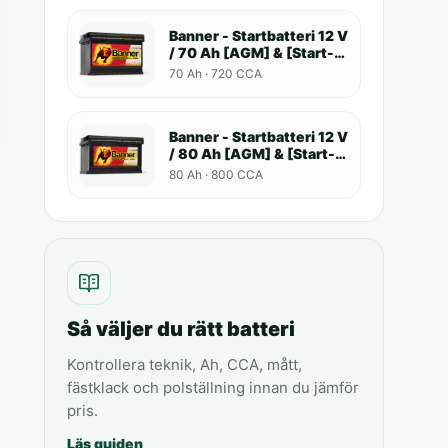
Banner - Startbatteri 12 V
/ 70 Ah [AGM] & [Start-
Stop]
70 Ah · 720 CCA
Banner - Startbatteri 12 V
/ 80 Ah [AGM] & [Start-
Stop]
80 Ah · 800 CCA
Så väljer du rätt batteri
Kontrollera teknik, Ah, CCA, mått,
fästklack och polställning innan du jämför
pris.
Läs guiden