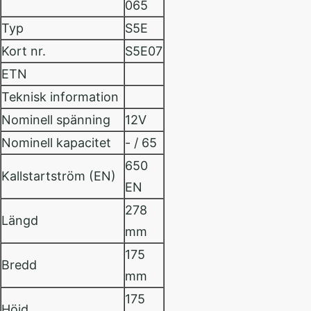
065
Typ
S5E
Kort nr.
S5E07
ETN
Teknisk information
Nominell spänning
12V
Nominell kapacitet
- / 65
650
Kallstartström (EN)
EN
278
Längd
mm
175
Bredd
mm
175
Höjd