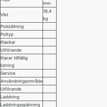
mm
18,4
Vikt
kg
Polställning
Poltyp
Klackar
Utförande
Klarar tillfällig
lutning
Service
Användningsområde
Utförande
Laddning
Laddningsspänning