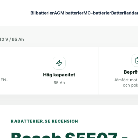
Bilbatterier
AGM batterier
MC-batterier
Batteriladda
12 V / 65 Ah
Beprö
Hög kapacitet
t EN-
Jämfört mot
65 Ah
och pol
RABATTERIER.SE RECENSION