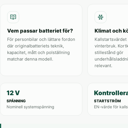
Vem passar batteriet för?
Klimat och kö
För personbilar och lättare fordon
Kallstartsvärdet 
där originalbatteriets teknik,
vinterbruk. Kort
kapacitet, mått och polställning
stillestånd gör
matchar denna modell.
underhållsladdn
relevant.
12 V
Kontroller
SPÄNNING
STARTSTRÖM
Nominell systemspänning
EN-värde för kalls