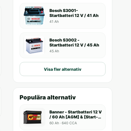
Bosch S3001-
Startbatteri 12 V / 41 Ah
41 Ah
Bosch S3002 -
Startbatteri 12 V / 45 Ah
45 Ah
Visa fler alternativ
Populära alternativ
Banner - Startbatteri 12 V
/ 60 Ah [AGM] & [Start-
Stop]
60 Ah · 640 CCA