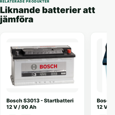
RELATERADE PRODUKTER
Liknande batterier att
jämföra
Bosch S3013 - Startbatteri
Bosch 
12 V / 90 Ah
12 V / 