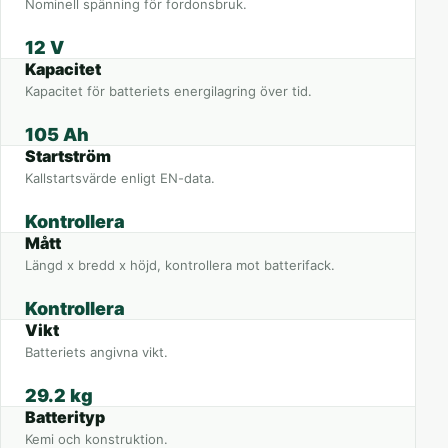
Nominell spänning för fordonsbruk.
12 V
Kapacitet
Kapacitet för batteriets energilagring över tid.
105 Ah
Startström
Kallstartsvärde enligt EN-data.
Kontrollera
Mått
Längd x bredd x höjd, kontrollera mot batterifack.
Kontrollera
Vikt
Batteriets angivna vikt.
29.2 kg
Batterityp
Kemi och konstruktion.