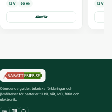
12 V
90 Ah
12 V
4
Jämför
Oberoende guider, tekniska förklaringar och
jämförelser för batterier till bil, båt, MC, fritid och
elektronik.