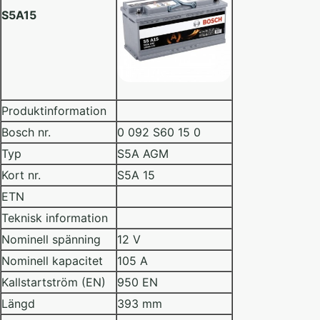
S5A15
Produktinformation
Bosch nr.
0 092 S60 15 0
Typ
S5A AGM
Kort nr.
S5A 15
ETN
Teknisk information
Nominell spänning
12 V
Nominell kapacitet
105 A
Kallstartström (EN)
950 EN
Längd
393 mm