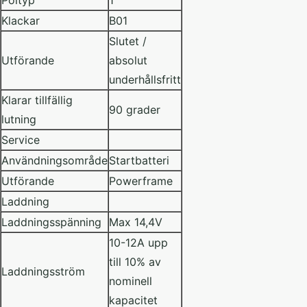
Poltyp
1
Klackar
B01
Slutet /
Utförande
absolut
underhållsfritt
Klarar tillfällig
90 grader
lutning
Service
Användningsområde
Startbatteri
Utförande
Powerframe
Laddning
Laddningsspänning
Max 14,4V
10-12A upp
till 10% av
Laddningsström
nominell
kapacitet