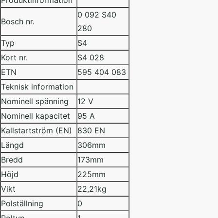
Produktinformation
0 092 S40
Bosch nr.
280
Typ
S4
Kort nr.
S4 028
ETN
595 404 083
Teknisk information
Nominell spänning
12 V
Nominell kapacitet
95 A
Kallstartström (EN)
830 EN
Längd
306mm
Bredd
173mm
Höjd
225mm
Vikt
22,21kg
Polställning
0