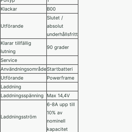
Poltyp
1
Klackar
B00
Slutet /
Utförande
absolut
underhållsfritt
Klarar tillfällig
90 grader
lutning
Service
Användningsområde
Startbatteri
Utförande
Powerframe
Laddning
Laddningsspänning
Max 14,4V
6-8A upp till
10% av
Laddningsström
nominell
kapacitet