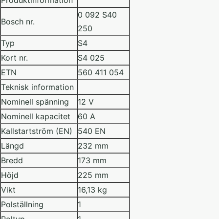
Produktinformation
0 092 S40
Bosch nr.
250
Typ
S4
Kort nr.
S4 025
ETN
560 411 054
Teknisk information
Nominell spänning
12 V
Nominell kapacitet
60 A
Kallstartström (EN)
540 EN
Längd
232 mm
Bredd
173 mm
Höjd
225 mm
Vikt
16,13 kg
Polställning
1