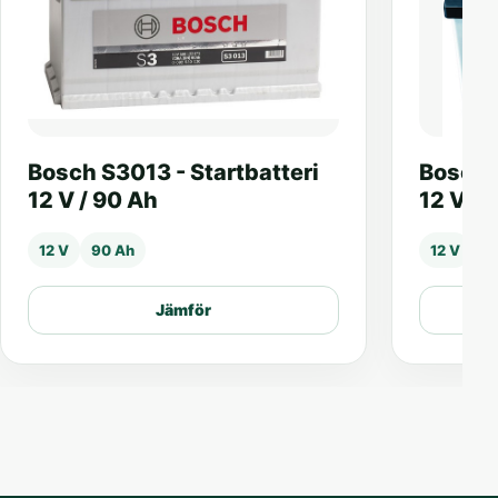
Bosch S3013 - Startbatteri
Bosch 
12 V / 90 Ah
12 V / 
12 V
90 Ah
12 V
4
Jämför