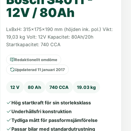
12V / 80Ah
LxBxH: 315x175x190 mm (höjden ink. pol.) Vikt:
19,03 kg Volt: 12V Kapacitet: 80Ah/20h
Startkapacitet: 740 CCA
Redaktionellt omdöme
Uppdaterad 11 januari 2017
12 V
80 Ah
740 CCA
19.03 kg
Hög startkraft för sin storleksklass
Underhållsfri konstruktion
Tydliga mått för passformsjämförelse
Passar bilar med standardutrustning