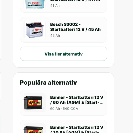
41 Ah
Bosch S3002 -
Startbatteri 12 V / 45 Ah
45 Ah
Visa fler alternativ
Populära alternativ
Banner - Startbatteri 12 V
/ 60 Ah [AGM] & [Start-
Stop]
60 Ah · 640 CCA
Banner - Startbatteri 12 V
/ 70 Ah [AGM] & [Start-