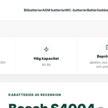
Bilbatterier
AGM batterier
MC-batterier
Batteriladda
Beprö
Hög kapacitet
t EN-
Jämfört mot
60 Ah
och pol
RABATTERIER.SE RECENSION