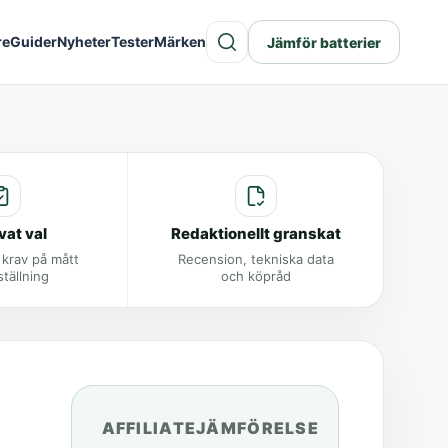
re
Guider
Nyheter
Tester
Märken
Jämför batterier
vat val
Redaktionellt granskat
 krav på mått
Recension, tekniska data
ställning
och köpråd
AFFILIATEJÄMFÖRELSE