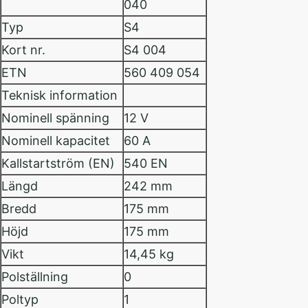
040
Typ
S4
Kort nr.
S4 004
ETN
560 409 054
Teknisk information
Nominell spänning
12 V
Nominell kapacitet
60 A
Kallstartström (EN)
540 EN
Längd
242 mm
Bredd
175 mm
Höjd
175 mm
Vikt
14,45 kg
Polställning
0
Poltyp
1