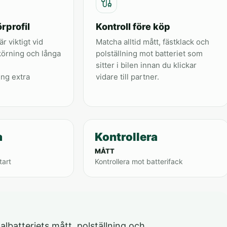
rprofil
Kontroll före köp
är viktigt vid
Matcha alltid mått, fästklack och
körning och långa
polställning mot batteriet som
sitter i bilen innan du klickar
ing extra
vidare till partner.
a
Kontrollera
MÅTT
tart
Kontrollera mot batterifack
albatteriets mått, polställning och