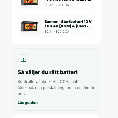
Stop]
70 Ah · 720 CCA
Banner - Startbatteri 12 V
/ 80 Ah [AGM] & [Start-
Stop]
80 Ah · 800 CCA
Så väljer du rätt batteri
Kontrollera teknik, Ah, CCA, mått,
fästklack och polställning innan du jämför
pris.
Läs guiden