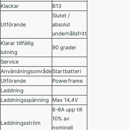
Klackar
B13
Slutet /
Utförande
absolut
underhållsfritt
Klarar tillfällig
90 grader
lutning
Service
Användningsområde
Startbatteri
Utförande
Powerframe
Laddning
Laddningsspänning
Max 14,4V
6-8A upp till
10% av
Laddningsström
nominell