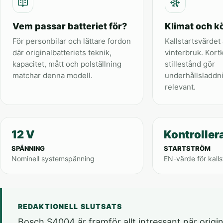
Vem passar batteriet för?
Klimat och kö
För personbilar och lättare fordon
Kallstartsvärdet 
där originalbatteriets teknik,
vinterbruk. Kort
kapacitet, mått och polställning
stillestånd gör
matchar denna modell.
underhållsladdn
relevant.
12 V
Kontroller
SPÄNNING
STARTSTRÖM
Nominell systemspänning
EN-värde för kalls
REDAKTIONELL SLUTSATS
Bosch S4004 är framför allt intressant när origin