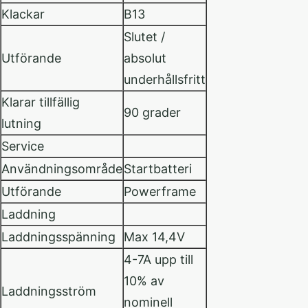
Klackar
B13
Slutet /
Utförande
absolut
underhållsfritt
Klarar tillfällig
90 grader
lutning
Service
Användningsområde
Startbatteri
Utförande
Powerframe
Laddning
Laddningsspänning
Max 14,4V
4-7A upp till
10% av
Laddningsström
nominell