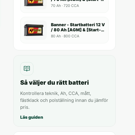
Stop]
70 Ah · 720 CCA
Banner - Startbatteri 12 V
/ 80 Ah [AGM] & [Start-
Stop]
80 Ah · 800 CCA
Så väljer du rätt batteri
Kontrollera teknik, Ah, CCA, mått,
fästklack och polställning innan du jämför
pris.
Läs guiden