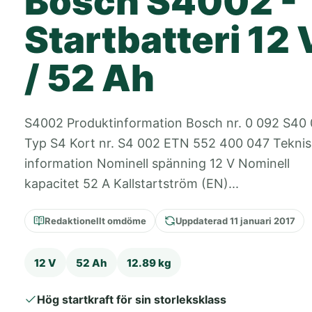
Bosch S4002 -
Startbatteri 12 
/ 52 Ah
S4002 Produktinformation Bosch nr. 0 092 S40
Typ S4 Kort nr. S4 002 ETN 552 400 047 Tekni
information Nominell spänning 12 V Nominell
kapacitet 52 A Kallstartström (EN)...
Redaktionellt omdöme
Uppdaterad 11 januari 2017
12 V
52 Ah
12.89 kg
Hög startkraft för sin storleksklass