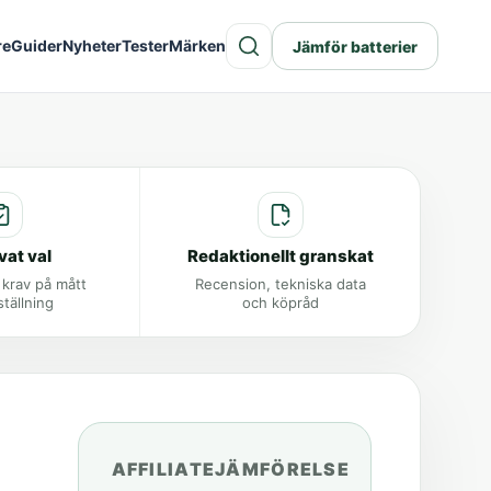
re
Guider
Nyheter
Tester
Märken
Jämför batterier
vat val
Redaktionellt granskat
 krav på mått
Recension, tekniska data
ställning
och köpråd
AFFILIATEJÄMFÖRELSE