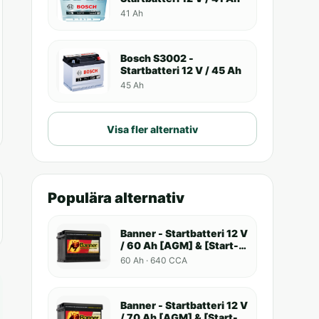
41 Ah
Bosch S3002 -
Startbatteri 12 V / 45 Ah
45 Ah
Visa fler alternativ
Populära alternativ
Banner - Startbatteri 12 V
/ 60 Ah [AGM] & [Start-
Stop]
60 Ah · 640 CCA
Banner - Startbatteri 12 V
/ 70 Ah [AGM] & [Start-