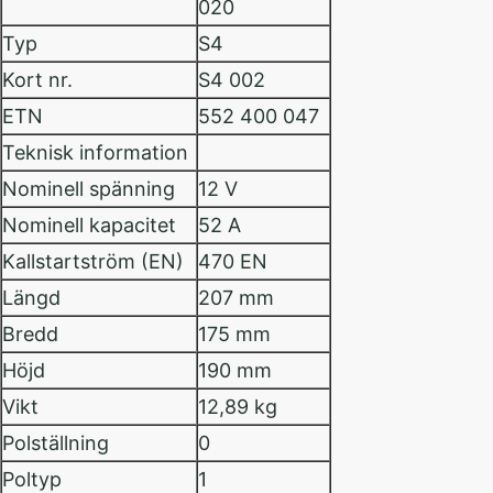
020
Typ
S4
Kort nr.
S4 002
ETN
552 400 047
Teknisk information
Nominell spänning
12 V
Nominell kapacitet
52 A
Kallstartström (EN)
470 EN
Längd
207 mm
Bredd
175 mm
Höjd
190 mm
Vikt
12,89 kg
Polställning
0
Poltyp
1