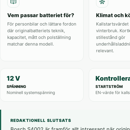
Vem passar batteriet för?
Klimat och kö
För personbilar och lättare fordon
Kallstartsvärdet 
där originalbatteriets teknik,
vinterbruk. Kort
kapacitet, mått och polställning
stillestånd gör
matchar denna modell.
underhållsladdn
relevant.
12 V
Kontroller
SPÄNNING
STARTSTRÖM
Nominell systemspänning
EN-värde för kalls
REDAKTIONELL SLUTSATS
Bosch S4002 är framför allt intressant när origin