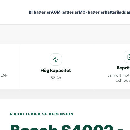
Bilbatterier
AGM batterier
MC-batterier
Batteriladda
Beprö
Hög kapacitet
t EN-
Jämfört mot
52 Ah
och pol
RABATTERIER.SE RECENSION