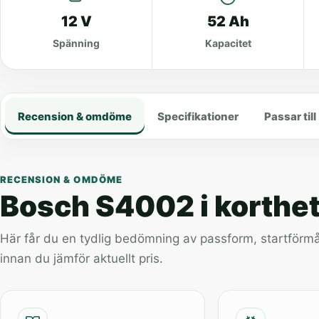
12 V
52 Ah
Spänning
Kapacitet
Recension & omdöme
Specifikationer
Passar till
RECENSION & OMDÖME
Bosch S4002 i korthe
Här får du en tydlig bedömning av passform, startförmåg
innan du jämför aktuellt pris.