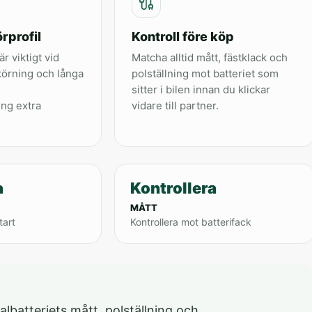
rprofil
Kontroll före köp
är viktigt vid
Matcha alltid mått, fästklack och
körning och långa
polställning mot batteriet som
sitter i bilen innan du klickar
ing extra
vidare till partner.
a
Kontrollera
MÅTT
tart
Kontrollera mot batterifack
albatteriets mått, polställning och