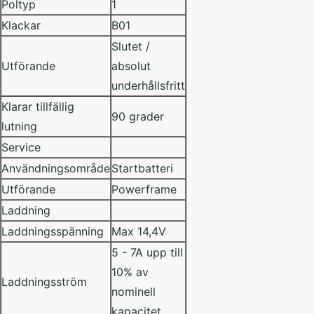
Poltyp
1
Klackar
B01
Slutet /
Utförande
absolut
underhållsfritt
Klarar tillfällig
90 grader
lutning
Service
Användningsområde
Startbatteri
Utförande
Powerframe
Laddning
Laddningsspänning
Max 14,4V
5 - 7A upp till
10% av
Laddningsström
nominell
kapacitet