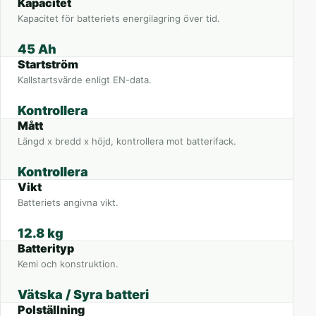
Kapacitet
Kapacitet för batteriets energilagring över tid.
45 Ah
Startström
Kallstartsvärde enligt EN-data.
Kontrollera
Mått
Längd x bredd x höjd, kontrollera mot batterifack.
Kontrollera
Vikt
Batteriets angivna vikt.
12.8 kg
Batterityp
Kemi och konstruktion.
Vätska / Syra batteri
Polställning