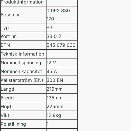
Produktinformation
0 092 S30
Bosch nr.
170
Typ
S3
Kort nr.
S3 017
ETN
545 079 030
Teknisk information
Nominell spänning
12 V
Nominell kapacitet
45 A
Kallstartström (EN)
300 EN
Längd
219mm
Bredd
135mm
Höjd
225mm
Vikt
12,8kg
Polställning
1