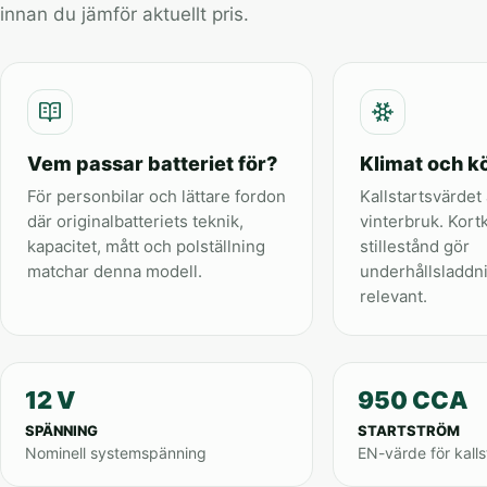
innan du jämför aktuellt pris.
Vem passar batteriet för?
Klimat och kö
För personbilar och lättare fordon
Kallstartsvärdet 
där originalbatteriets teknik,
vinterbruk. Kort
kapacitet, mått och polställning
stillestånd gör
matchar denna modell.
underhållsladdn
relevant.
12 V
950 CCA
SPÄNNING
STARTSTRÖM
Nominell systemspänning
EN-värde för kalls