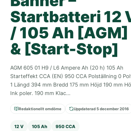
Banner –
Startbatteri 12 
/ 105 Ah [AGM]
& [Start-Stop]
AGM 605 01 H9 / L6 Ampere Ah (20 h) 105 Ah
Starteffekt CCA (EN) 950 CCA Polställning 0 Po
1 Längd 394 mm Bredd 175 mm Höjd 190 mm Hö
Ink poler. 190 mm Klac...
Redaktionellt omdöme
Uppdaterad 5 december 2016
12 V
105 Ah
950 CCA