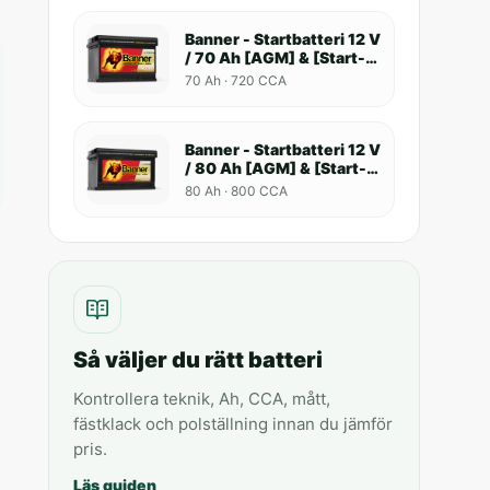
Banner - Startbatteri 12 V
/ 70 Ah [AGM] & [Start-
Stop]
70 Ah · 720 CCA
Banner - Startbatteri 12 V
/ 80 Ah [AGM] & [Start-
Stop]
80 Ah · 800 CCA
Så väljer du rätt batteri
Kontrollera teknik, Ah, CCA, mått,
fästklack och polställning innan du jämför
pris.
Läs guiden