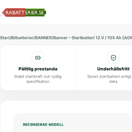
Start
/
Bilbatterier
/
BANNER
/
Banner – Startbatteri 12 V / 105 Ah [AG
Pålitlig prestanda
Underhållsfritt
Stabil startkraft och tydlig
Slutet startbatteri enlig
specifikation
data
RECENSERAD MODELL