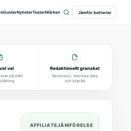
re
Guider
Nyheter
Tester
Märken
Jämför batterier
vat val
Redaktionellt granskat
 krav på mått
Recension, tekniska data
ställning
och köpråd
AFFILIATEJÄMFÖRELSE