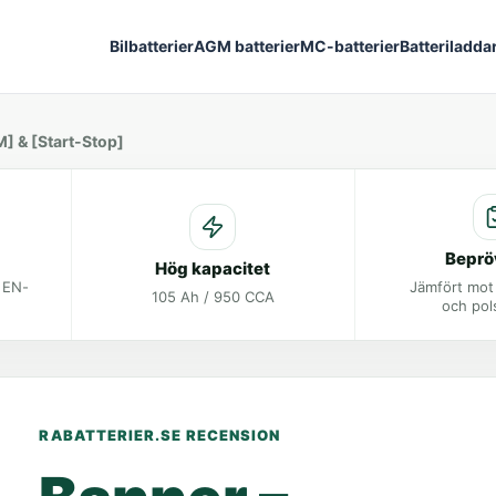
Bilbatterier
AGM batterier
MC-batterier
Batteriladda
M] & [Start-Stop]
Beprö
Hög kapacitet
t EN-
Jämfört mot
105 Ah / 950 CCA
och pol
RABATTERIER.SE RECENSION