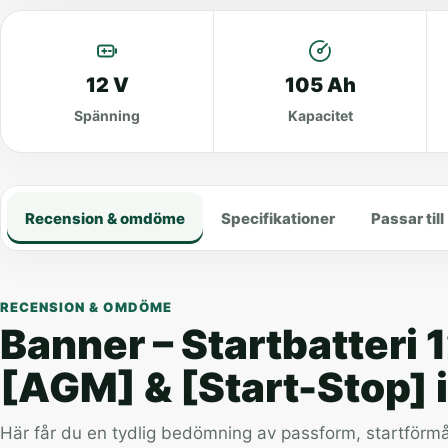
12 V
105 Ah
Spänning
Kapacitet
Recension & omdöme
Specifikationer
Passar till
RECENSION & OMDÖME
Banner – Startbatteri 
[AGM] & [Start-Stop] i
Här får du en tydlig bedömning av passform, startförmåg