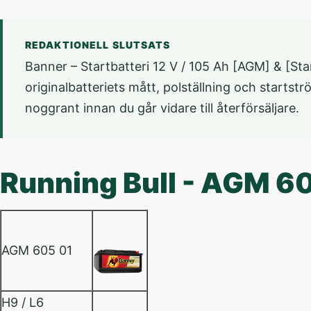
REDAKTIONELL SLUTSATS
Banner – Startbatteri 12 V / 105 Ah [AGM] & [Star
originalbatteriets mått, polställning och startst
noggrant innan du går vidare till återförsäljare.
Running Bull - AGM 6
AGM 605 01
H9 / L6