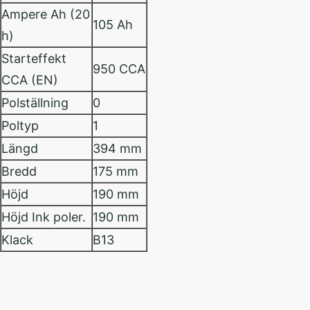
Ampere Ah (20
105 Ah
h)
Starteffekt
950 CCA
CCA (EN)
Polställning
0
Poltyp
1
Längd
394 mm
Bredd
175 mm
Höjd
190 mm
Höjd Ink poler.
190 mm
Klack
B13