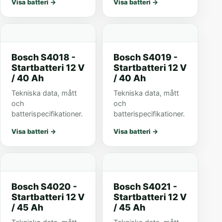
Visa batteri
→
Visa batteri
→
Startkapacitet: 740
CCA
Bosch S4018 -
Bosch S4019 -
Startbatteri 12 V
Startbatteri 12 V
/ 40 Ah
/ 40 Ah
Tekniska data, mått
Tekniska data, mått
och
och
batterispecifikationer.
batterispecifikationer.
Visa batteri
→
Visa batteri
→
Bosch S4020 -
Bosch S4021 -
Startbatteri 12 V
Startbatteri 12 V
/ 45 Ah
/ 45 Ah