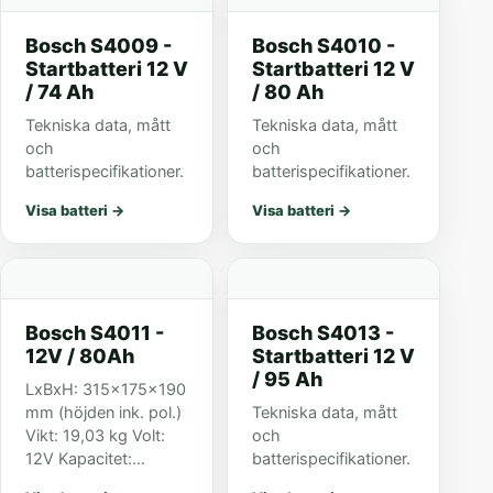
Bosch S4009 -
Bosch S4010 -
Startbatteri 12 V
Startbatteri 12 V
/ 74 Ah
/ 80 Ah
Tekniska data, mått
Tekniska data, mått
och
och
batterispecifikationer.
batterispecifikationer.
Visa batteri
→
Visa batteri
→
Bosch S4011 -
Bosch S4013 -
12V / 80Ah
Startbatteri 12 V
/ 95 Ah
LxBxH: 315x175x190
mm (höjden ink. pol.)
Tekniska data, mått
Vikt: 19,03 kg Volt:
och
12V Kapacitet:
batterispecifikationer.
80Ah/20h